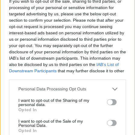
értékesítésére vonatkozó adásvételi szerződést.
If you wish to opt-out of the sale, sharing to third parties, or
processing of your personal or sensitive information for
Az igazgatóság feltöltötte tagokkal az operatív működés
targeted advertising by us, please use the below opt-out
section to confirm your selection. Please note that after your
integrációját felügyelő bizottságot, s elfogadtak több olyan
opt-out request is processed you may continue seeing
technikai intézkedést, amely a tőzsdék egyesülésének
interest-based ads based on personal information utilized by
irányába mutat.
us or personal information disclosed to third parties prior to
your opt-out. You may separately opt-out of the further
disclosure of your personal information by third parties on the
KEDVES OLVASÓNK!
IAB’s list of downstream participants. This information may
also be disclosed by us to third parties on the
IAB’s List of
A keresett cikk a portfolio.hu hírarchívumához
Downstream Participants
that may further disclose it to other
tartozik, melynek olvasása előfizetéses
third parties.
regisztrációhoz kötött.
Personal Data Processing Opt Outs
Az előfizetés a következőket tartalmazza:
Portfolio.hu teljes cikkarchívum
I want to opt-out of the Sharing of my
personal data.
Kötéslisták: BÉT elmúlt 2 év napon belüli
Opted In
kötéslistái
I want to opt-out of the Sale of my
Personal Data.
Előfizetés
Opted In