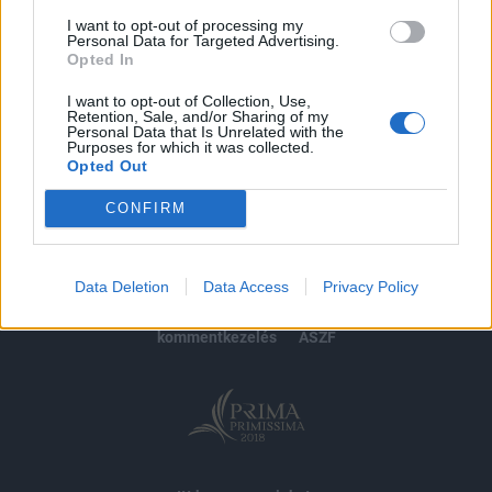
I want to opt-out of processing my
Personal Data for Targeted Advertising.
MÁR ELŐFIZETŐNK VAGY?
BEJELENTKEZÉS
Opted In
I want to opt-out of Collection, Use,
Retention, Sale, and/or Sharing of my
Personal Data that Is Unrelated with the
Purposes for which it was collected.
Opted Out
CONFIRM
© 2026 Portfolio
impresszum
jogi nyilatkozat
süti beállítások
Data Deletion
Data Access
Privacy Policy
adatvédelem
szerzői jogok
médiaajánlat
karrier
kommentkezelés
ÁSZF