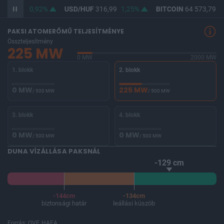
F
365,05
0,92%
USD/HUF
316,99
1,25%
BITCOIN
64 573,79
-
PAKSI ATOMERŐMŰ TELJESÍTMÉNYE
Összteljesítmény
225 MW
0 MW
2000 MW
1. blokk
2. blokk
0 MW
225 MW
/ 500 MW
/ 500 MW
3. blokk
4. blokk
0 MW
0 MW
/ 500 MW
/ 500 MW
DUNA VÍZÁLLÁSA PAKSNÁL
-129 cm
-144cm
-134cm
biztonsági határ
leállási küszöb
Forrás: OVF, HAEA