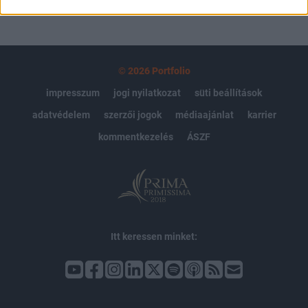
© 2026 Portfolio
impresszum
jogi nyilatkozat
süti beállítások
adatvédelem
szerzői jogok
médiaajánlat
karrier
kommentkezelés
ÁSZF
Itt keressen minket: