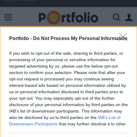
A Paksi Atomerőmű összteljesítménye 225 MW. A Duna vízállá
Portfolio -
Do Not Process My Personal Information
ELŐFIZETŐI TARTALOM
Távozott az OTP egyik ügyvezető
If you wish to opt-out of the sale, sharing to third parties, or
processing of your personal or sensitive information for
igazgatója
targeted advertising by us, please use the below opt-out
section to confirm your selection. Please note that after your
opt-out request is processed you may continue seeing
Portfolio
interest-based ads based on personal information utilized by
2004. március 03. 11:50
us or personal information disclosed to third parties prior to
your opt-out. You may separately opt-out of the further
Gyulainé Zsakó Zsófia ügyvezető igazgató
disclosure of your personal information by third parties on the
munkaviszonya és ezzel egyidejűleg az OTP Bank
IAB’s list of downstream participants. This information may
also be disclosed by us to third parties on the
IAB’s List of
Rt. felügyelőbizottságában fennálló,
Downstream Participants
that may further disclose it to other
munkavállalók által delegált tagsága 2004.
third parties.
február 29-én megszűnt.