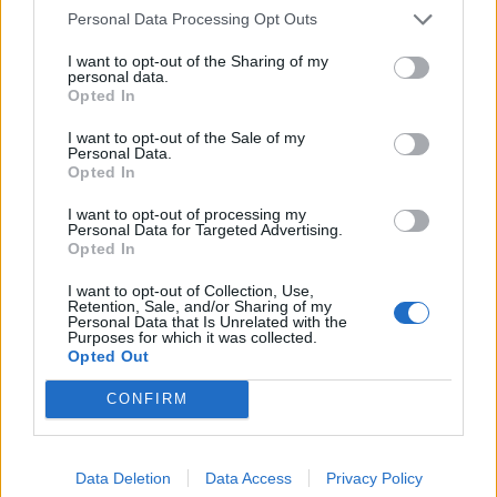
Personal Data Processing Opt Outs
I want to opt-out of the Sharing of my
personal data.
KEDVES OLVASÓNK!
Opted In
A keresett cikk a portfolio.hu hírarchívumához
I want to opt-out of the Sale of my
tartozik, melynek olvasása előfizetéses
Personal Data.
Opted In
regisztrációhoz kötött.
I want to opt-out of processing my
Az előfizetés a következőket tartalmazza:
Personal Data for Targeted Advertising.
Portfolio.hu teljes cikkarchívum
Opted In
Kötéslisták: BÉT elmúlt 2 év napon belüli
I want to opt-out of Collection, Use,
kötéslistái
Retention, Sale, and/or Sharing of my
Personal Data that Is Unrelated with the
Purposes for which it was collected.
Opted Out
Előfizetés
CONFIRM
MÁR ELŐFIZETŐNK VAGY?
BEJELENTKEZÉS
Data Deletion
Data Access
Privacy Policy