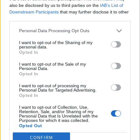
also be disclosed by us to third parties on the
IAB’s List of
A stratégia határozottnak, előremutatónak számít, a
Downstream Participants
that may further disclose it to other
bizalmunk határozottan erősödött a cég iránt. S egy
third parties.
alaposabb elemzés után (hamarosan jön) az új
menedzsment számára megelőgezett bizalom tényleges
Personal Data Processing Opt Outs
jövőbe mutató bizalommá alakul át. Az 5%-os nettó margin
I want to opt-out of the Sharing of my
pozitív, az árfolyam felértékelődésének van tere. A társaság
personal data.
Opted In
a stratégiát két részre osztja: konszolidáció...
I want to opt-out of the Sale of my
Personal Data.
KEDVES OLVASÓNK!
Opted In
A keresett cikk a portfolio.hu hírarchívumához
I want to opt-out of processing my
Personal Data for Targeted Advertising.
tartozik, melynek olvasása előfizetéses
Opted In
regisztrációhoz kötött.
I want to opt-out of Collection, Use,
Retention, Sale, and/or Sharing of my
Az előfizetés a következőket tartalmazza:
Personal Data that Is Unrelated with the
Portfolio.hu teljes cikkarchívum
Purposes for which it was collected.
Opted Out
Kötéslisták: BÉT elmúlt 2 év napon belüli
kötéslistái
CONFIRM