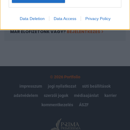
Előfizetés
Data Deletion
Data Access
Privacy Policy
MÁR ELŐFIZETŐNK VAGY?
BEJELENTKEZÉS
© 2026 Portfolio
impresszum
jogi nyilatkozat
süti beállítások
adatvédelem
szerzői jogok
médiaajánlat
karrier
kommentkezelés
ÁSZF