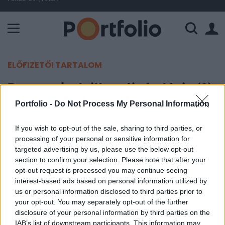
A Paksi Atomerőmű összteljesítménye 226 MW. A Duna vízállá
ELŐFIZETŐI TARTALOM
Pannonplast: itt az új stratégia (2)
Portfolio -
Do Not Process My Personal Information
Portfolio
2004. március 24. 10:20
If you wish to opt-out of the sale, sharing to third parties, or
processing of your personal or sensitive information for
targeted advertising by us, please use the below opt-out
Ma publikálta új középtávú stratégiáját a
section to confirm your selection. Please note that after your
Pannonplast. A társaság letisztult portfólió és
opt-out request is processed you may continue seeing
átalakuló vállalati irányítás mellett 2006-ra 1
interest-based ads based on personal information utilized by
milliárd forinton költségmegtakarítást és 5%-os
us or personal information disclosed to third parties prior to
your opt-out. You may separately opt-out of the further
árbevétel arányos adózott eredmény elérését
disclosure of your personal information by third parties on the
tűzte ki célul.
IAB’s list of downstream participants. This information may