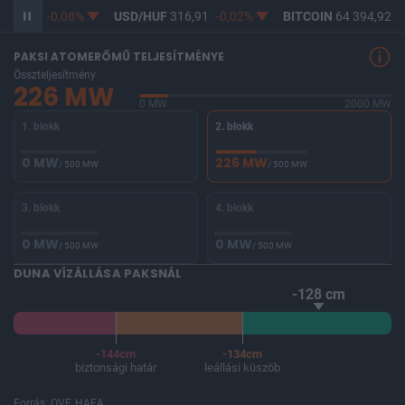
365,12
-0,08%
USD/HUF
316,91
-0,02%
BITCOIN
64 394,92
-
PAKSI ATOMERŐMŰ TELJESÍTMÉNYE
Összteljesítmény
226 MW
0 MW
2000 MW
1. blokk
2. blokk
0 MW
226 MW
/ 500 MW
/ 500 MW
3. blokk
4. blokk
0 MW
0 MW
/ 500 MW
/ 500 MW
DUNA VÍZÁLLÁSA PAKSNÁL
-128 cm
-144cm
-134cm
biztonsági határ
leállási küszöb
Forrás: OVF, HAEA