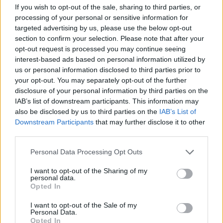
If you wish to opt-out of the sale, sharing to third parties, or
6.4%-ra növelte a 2004-es GDP növekedési várakozását,
processing of your personal or sensitive information for
elsősorban a magas oljaárakra hivatkozva. Mint ismeretes,
targeted advertising by us, please use the below opt-out
az orosz GDP 2003-ben 7.2%-kal növekedett - szintén a
section to confirm your selection. Please note that after your
magas olajárak következtében -, s az elemzők már
opt-out request is processed you may continue seeing
korábban is visszafogottnak értékelték a hivatalos orosz
interest-based ads based on personal information utilized by
GDP előrejelzést. A legnagyobb problémát azonban...
us or personal information disclosed to third parties prior to
your opt-out. You may separately opt-out of the further
disclosure of your personal information by third parties on the
KEDVES OLVASÓNK!
IAB’s list of downstream participants. This information may
also be disclosed by us to third parties on the
IAB’s List of
A keresett cikk a portfolio.hu hírarchívumához
Downstream Participants
that may further disclose it to other
tartozik, melynek olvasása előfizetéses
third parties.
regisztrációhoz kötött.
Personal Data Processing Opt Outs
Az előfizetés a következőket tartalmazza:
I want to opt-out of the Sharing of my
Portfolio.hu teljes cikkarchívum
personal data.
Opted In
Kötéslisták: BÉT elmúlt 2 év napon belüli
kötéslistái
I want to opt-out of the Sale of my
Personal Data.
Opted In