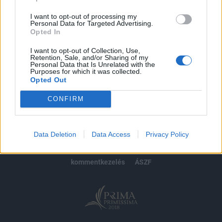
Előfizetés
I want to opt-out of processing my
Personal Data for Targeted Advertising.
Opted In
MÁR ELŐFIZETŐNK VAGY?
BEJELENTKEZÉS
I want to opt-out of Collection, Use,
Retention, Sale, and/or Sharing of my
Personal Data that Is Unrelated with the
Purposes for which it was collected.
Opted Out
CONFIRM
© 2026 Portfolio
impresszum
jogi nyilatkozat
süti beállítások
Data Deletion
Data Access
Privacy Policy
adatvédelem
szerzői jogok
médiaajánlat
karrier
kommentkezelés
ÁSZF