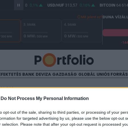
UR/HUF
362,10
0,1%
USD/HUF
313,57
0,16%
BITCOIN
64 614,
DUNA VÍZÁL
Mit jelent ez?
3. blokk
4. blokk
0 MW
0 MW
/ 500 MW
/ 500 MW
/ 500 MW
-14
 Duna vízállása Paksnál -131 cm. A biztonsági határ -144 cm,
EFEKTETÉS
BANK
DEVIZA
GAZDASÁG
GLOBÁL
UNIÓS FORRÁ
TALOM
-
Do Not Process My Personal Information
 száguldott az ING
to opt-out of the sale, sharing to third parties, or processing of your per
formation for targeted advertising by us, please use the below opt-out s
r selection. Please note that after your opt-out request is processed y