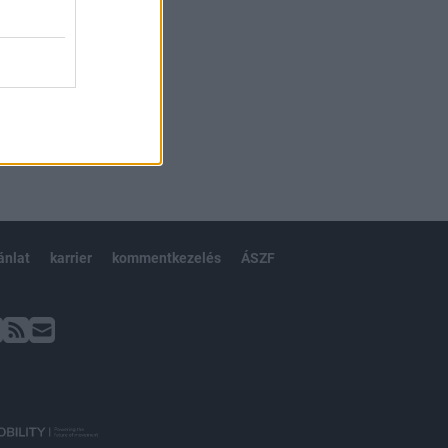
ánlat
karrier
kommentkezelés
ÁSZF