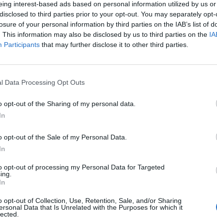
eing interest-based ads based on personal information utilized by us or
disclosed to third parties prior to your opt-out. You may separately opt-
rmatos nyitása ellenére erősödést mutatnak zárás előt
losure of your personal information by third parties on the IAB’s list of
Európában: a DAX 1, a CAC 40 1.1, a FTSE 0.4%-os pl
. This information may also be disclosed by us to third parties on the
IA
Participants
that may further disclose it to other third parties.
engécske gyorsjelentést publikáló Deutsche Telekom vezérletéve
a benchmark alatt.A nap nyertese az 5.1%-kal szárnyaló ING, a pé
l Data Processing Opt Outs
dménye 32%-kal emelkedett. A biztosítók között a Royal&Sun All
Next gyorsjelentése okozott optimizmust.
o opt-out of the Sharing of my personal data.
In
ASÓNK!
o opt-out of the Sale of my Personal Data.
In
a portfolio.hu hírarchívumához tartozik, melynek olvasása előf
ötött.
to opt-out of processing my Personal Data for Targeted
ing.
övetkezőket tartalmazza:
In
 teljes cikkarchívum
o opt-out of Collection, Use, Retention, Sale, and/or Sharing
 BÉT elmúlt 2 év napon belüli
ersonal Data that Is Unrelated with the Purposes for which it
lected.