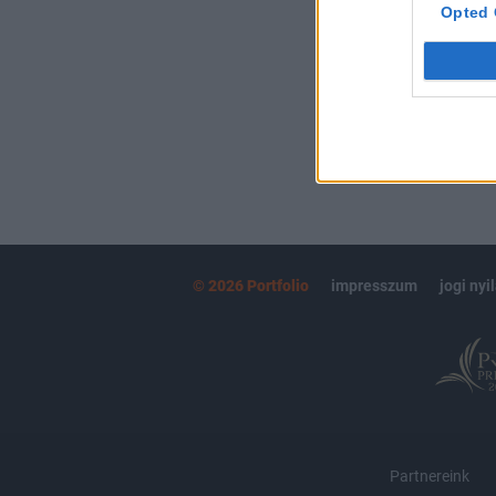
kötéslistái
Opted 
MÁR ELŐFIZETŐ
© 2026 Portfolio
impresszum
jogi nyi
Partnereink