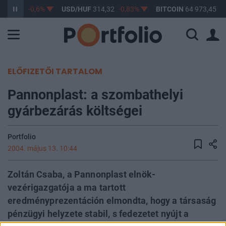
363,22
-0,6%
USD/HUF
314,32
-0,83%
BITCOIN
64 973,45
1,
ELŐFIZETŐI TARTALOM
Pannonplast: a szombathelyi
gyárbezárás költségei
Portfolio
2004. május 13. 10:44
Zoltán Csaba, a Pannonplast elnök-
vezérigazgatója a ma tartott
eredményprezentáción elmondta, hogy a társaság
pénzügyi helyzete stabil, s fedezetet nyújt a