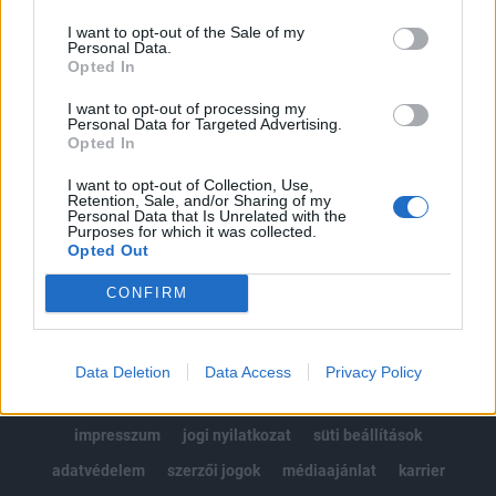
Az előfizetés a következőket tartalmazza:
I want to opt-out of the Sale of my
Portfolio.hu teljes cikkarchívum
Personal Data.
Kötéslisták: BÉT elmúlt 2 év napon belüli
Opted In
kötéslistái
I want to opt-out of processing my
Personal Data for Targeted Advertising.
Opted In
Előfizetés
I want to opt-out of Collection, Use,
Retention, Sale, and/or Sharing of my
Personal Data that Is Unrelated with the
MÁR ELŐFIZETŐNK VAGY?
BEJELENTKEZÉS
Purposes for which it was collected.
Opted Out
CONFIRM
Data Deletion
Data Access
Privacy Policy
© 2026 Portfolio
impresszum
jogi nyilatkozat
süti beállítások
adatvédelem
szerzői jogok
médiaajánlat
karrier