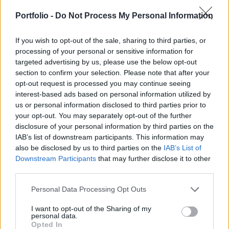
reorganizációra. A vezető beszámolt a
reorganizáció során első lépésben végrehajtott
Portfolio -
Do Not Process My Personal Information
lépéseiről (telephelybezárás, elbocsátások), az
átalakítás jó úton halad.
If you wish to opt-out of the sale, sharing to third parties, or
processing of your personal or sensitive information for
targeted advertising by us, please use the below opt-out
Zoltán Csaba beszámolt arról, hogy az elmúlt negyedévben
section to confirm your selection. Please note that after your
nőtt a külföldiek (+2.4%) aránya a tulajdonosi struktúrán
opt-out request is processed you may continue seeing
belül. Orbán Krisztián, stratégiai igazgató elmondta, hogy a
interest-based ads based on personal information utilized by
bázisidőszakihoz képest felmutatott EBITDA csökkenés
us or personal information disclosed to third parties prior to
60%-a Moldinnak volt betudható. A szombathelyi gyár
your opt-out. You may separately opt-out of the further
áttelepítése jelentős hatékonyságnövekedéssel jár. A bezárt
disclosure of your personal information by third parties on the
gyár termelését...
IAB’s list of downstream participants. This information may
also be disclosed by us to third parties on the
IAB’s List of
Downstream Participants
that may further disclose it to other
KEDVES OLVASÓNK!
third parties.
A keresett cikk a portfolio.hu hírarchívumához
Personal Data Processing Opt Outs
tartozik, melynek olvasása előfizetéses
I want to opt-out of the Sharing of my
regisztrációhoz kötött.
personal data.
Opted In