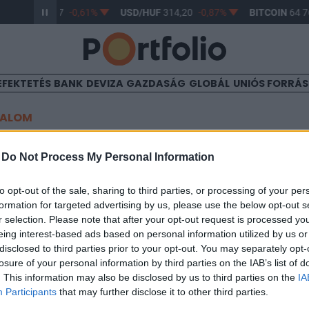
R/HUF
363,17
-0,61%
USD/HUF
314,20
-0,87%
BITCOIN
64 76
EFEKTETÉS
BANK
DEVIZA
GAZDASÁG
GLOBÁL
UNIÓS FORRÁ
TALOM
 - újabb 78,400 részvény l
-
Do Not Process My Personal Information
to opt-out of the sale, sharing to third parties, or processing of your per
formation for targeted advertising by us, please use the below opt-out s
r selection. Please note that after your opt-out request is processed y
eing interest-based ads based on personal information utilized by us or
n 78,400 db törzsrészvény került lehívásra az OTP Ba
disclosed to third parties prior to your opt-out. You may separately opt-
program keretében.
losure of your personal information by third parties on the IAB’s list of
. This information may also be disclosed by us to third parties on the
IA
lajdonában lévő OTP törzsrészvények állománya 11,998,440 dar
Participants
that may further disclose it to other third parties.