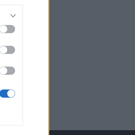
izetéses