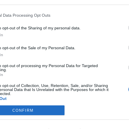
ASÓNK!
l Data Processing Opt Outs
a portfolio.hu hírarchívumához tartozik, melynek olvasása előf
o opt-out of the Sharing of my personal data.
ötött.
In
övetkezőket tartalmazza:
 teljes cikkarchívum
o opt-out of the Sale of my Personal Data.
 BÉT elmúlt 2 év napon belüli
In
to opt-out of processing my Personal Data for Targeted
ing.
In
Előfizetés
o opt-out of Collection, Use, Retention, Sale, and/or Sharing
ersonal Data that Is Unrelated with the Purposes for which it
lected.
NK VAGY?
BEJELENTKEZÉS
Out
CONFIRM