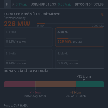
F
362,09
0,1%
USD/HUF
313,33
0,08%
BITCOIN
64 503,89
-0
PAKSI ATOMERŐMŰ TELJESÍTMÉNYE
Összteljesítmény
226 MW
0 MW
2000 MW
1. blokk
2. blokk
0 MW
226 MW
/ 500 MW
/ 500 MW
3. blokk
4. blokk
0 MW
0 MW
/ 500 MW
/ 500 MW
DUNA VÍZÁLLÁSA PAKSNÁL
-132 cm
-144cm
-134cm
biztonsági határ
leállási küszöb
Forrás: OVF, HAEA