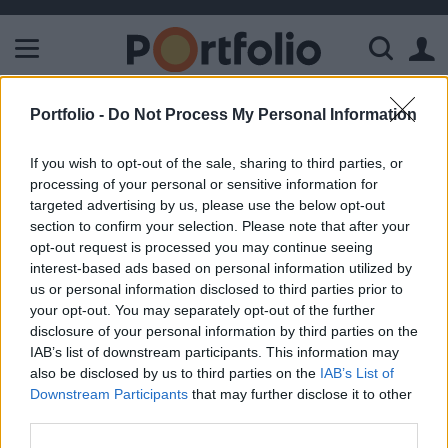
A Paksi Atomerőmű összteljesítménye 226 MW. A Duna vízállá
Portfolio -
Do Not Process My Personal Information
ELŐFIZETŐI TARTALOM
Waberer terjeszkedési tervei
If you wish to opt-out of the sale, sharing to third parties, or
processing of your personal or sensitive information for
targeted advertising by us, please use the below opt-out
Portfolio
section to confirm your selection. Please note that after your
2004. május 20. 08:39
opt-out request is processed you may continue seeing
interest-based ads based on personal information utilized by
us or personal information disclosed to third parties prior to
A Villanova logisztikai csoport tegnap bejelentett
your opt-out. You may separately opt-out of the further
magyarországi megjelenése kapcsán érdemes áttekinteni a
disclosure of your personal information by third parties on the
tőzsdére igyekvő Waberer Csoport terjeszkedési terveit. A
IAB’s list of downstream participants. This information may
VG írása szerint a társaság jelenleg az alábbi prioritásokkal
also be disclosed by us to third parties on the
IAB’s List of
rendelkezik terjeszkedés terén: 1., új beruházás keretében
Downstream Participants
that may further disclose it to other
létrejövő szlovákiai autógyártók logisztikai kiszolgálása 2.,
third parties.
részvétel 2-3 lengyel...