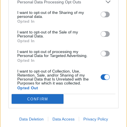
Personal Data Processing Opt Outs
I want to opt-out of the Sharing of my
KEDVES OLVASÓNK!
personal data.
Opted In
A keresett cikk a portfolio.hu hírarchívumához
tartozik, melynek olvasása előfizetéses
I want to opt-out of the Sale of my
Personal Data.
regisztrációhoz kötött.
Opted In
Az előfizetés a következőket tartalmazza:
I want to opt-out of processing my
Personal Data for Targeted Advertising.
Portfolio.hu teljes cikkarchívum
Opted In
Kötéslisták: BÉT elmúlt 2 év napon belüli
kötéslistái
I want to opt-out of Collection, Use,
Retention, Sale, and/or Sharing of my
Personal Data that Is Unrelated with the
Purposes for which it was collected.
Előfizetés
Opted Out
CONFIRM
MÁR ELŐFIZETŐNK VAGY?
BEJELENTKEZÉS
Data Deletion
Data Access
Privacy Policy