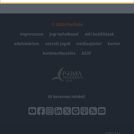
© 2026 Portfolio
impresszum
jogi nyilatkozat
süti beállítások
adatvédelem
szerzői jogok
médiaajánlat
karrier
kommentkezelés
ÁSZF
Itt keressen minket: