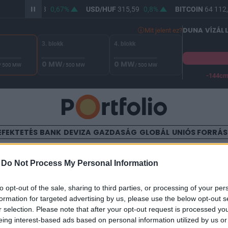
R/HUF
364,13
0,67%
USD/HUF
315,59
0,8%
BITCOIN
64 112,
DUNA VÍZÁL
Mit jelent ez?
3. blokk
4. blokk
0 MW
0 MW
/ 500 MW
/ 500 MW
/ 500 MW
-144c
A Duna vízállása Paksnál -130 cm. A biztonsági határ -144 cm,
EFEKTETÉS
BANK
DEVIZA
GAZDASÁG
GLOBÁL
UNIÓS FORRÁ
TALOM
-
Do Not Process My Personal Information
ön cégben a kártyagyártás
to opt-out of the sale, sharing to third parties, or processing of your per
formation for targeted advertising by us, please use the below opt-out s
r selection. Please note that after your opt-out request is processed y
eing interest-based ads based on personal information utilized by us or