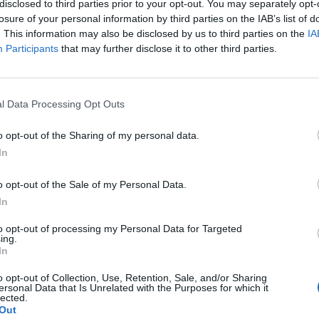
disclosed to third parties prior to your opt-out. You may separately opt-
losure of your personal information by third parties on the IAB’s list of
tájékoztatása szerint a bank 100%-os tulajdoni részvét
. This information may also be disclosed by us to third parties on the
IA
Participants
that may further disclose it to other third parties.
őkével megalapította az OTP Kártyagyártó és Szolgáltató
bíróság 2004. május 7-i hatállyal bejegyezte.
tásának célja a bankkártya-gyártási tevékenység OTP Bank Rt.
l Data Processing Opt Outs
o opt-out of the Sharing of my personal data.
In
ASÓNK!
o opt-out of the Sale of my Personal Data.
a portfolio.hu hírarchívumához tartozik, melynek olvasása előf
In
ötött.
to opt-out of processing my Personal Data for Targeted
övetkezőket tartalmazza:
ing.
 teljes cikkarchívum
In
 BÉT elmúlt 2 év napon belüli
o opt-out of Collection, Use, Retention, Sale, and/or Sharing
ersonal Data that Is Unrelated with the Purposes for which it
lected.
Out