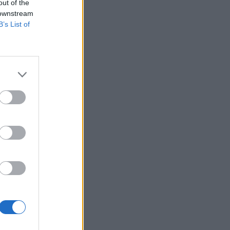
out of the
 downstream
ellel, 450 millió
B’s List of
 Kft.-t. A
-ből történő
izetéses