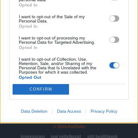
Opted In
regisztrációhoz kötött.
I want to opt-out of the Sale of my
Az előfizetés a következőket tartalmazza:
Personal Data.
Portfolio.hu teljes cikkarchívum
Opted In
Kötéslisták: BÉT elmúlt 2 év napon belüli
I want to opt-out of processing my
kötéslistái
Personal Data for Targeted Advertising.
Opted In
Előfizetés
I want to opt-out of Collection, Use,
Retention, Sale, and/or Sharing of my
Personal Data that Is Unrelated with the
Purposes for which it was collected.
Opted Out
MÁR ELŐFIZETŐNK VAGY?
BEJELENTKEZÉS
CONFIRM
Data Deletion
Data Access
Privacy Policy
© 2026 Portfolio
impresszum
jogi nyilatkozat
süti beállítások