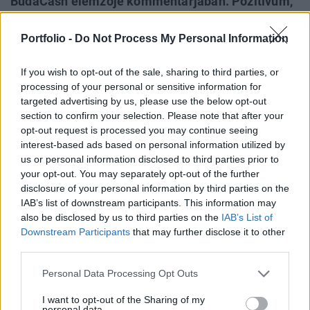
BudaCash elemzője kommentárjában. Pozitívum,
hogy a kiváló eredmény nem csupán egyszeri
tételek eredménye, hanem emellett a mögöttes
Portfolio -
Do Not Process My Personal Information
folyamatok: az értékesítés és a muködési
If you wish to opt-out of the sale, sharing to third parties, or
hatékonyság is igen kedvezoen alakult.
processing of your personal or sensitive information for
targeted advertising by us, please use the below opt-out
"A menedzsment ugyanakkor továbbra is meglehetosen
section to confirm your selection. Please note that after your
(talán túlzottan is) óvatos, Bogsch Erik vezérigazgató a
opt-out request is processed you may continue seeing
második félév vonatkozásában kiemelte a magas
interest-based ads based on personal information utilized by
bázisértéket és érdemben nem módosított éves
us or personal information disclosed to third parties prior to
elorejelzésein. A piaci árbevétel- és eredményvárakozások
your opt-out. You may separately opt-out of the further
június környékén megindult óvatos javulása ennek ellenére
disclosure of your personal information by third parties on the
minden bizonnyal folytatódni fog, a gyorsjelentés
IAB’s list of downstream participants. This information may
also be disclosed by us to third parties on the
IAB’s List of
hozzájárulhat...
Downstream Participants
that may further disclose it to other
third parties.
KEDVES OLVASÓNK!
Personal Data Processing Opt Outs
A keresett cikk a portfolio.hu hírarchívumához
I want to opt-out of the Sharing of my
tartozik, melynek olvasása előfizetéses
personal data.