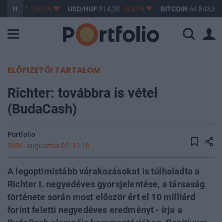
F
363,17
-0,61%
USD/HUF
314,20
-0,87%
BITCOIN
64 843,87
ELŐFIZETŐI TARTALOM
Richter: továbbra is vétel
(BudaCash)
Portfolio
2004. augusztus 02. 12:10
A legoptimistább várakozásokat is túlhaladta a
Richter I. negyedéves gyorsjelentése, a társaság
története során most először ért el 10 milliárd
forint feletti negyedéves eredményt - írja a