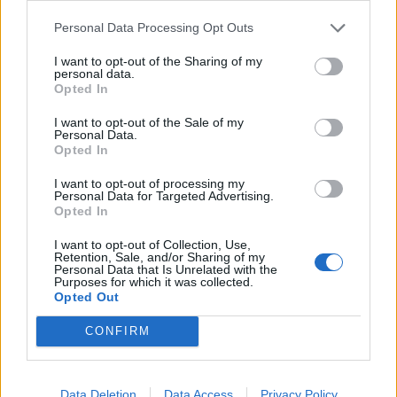
Leginkább a technológia reprezentánsai álltak eladói
Personal Data Processing Opt Outs
nyomás alatt: az Intel papírjai 3%-ot veszítettek értékükből.
I want to opt-out of the Sharing of my
personal data.
KEDVES OLVASÓNK!
Opted In
A keresett cikk a portfolio.hu hírarchívumához
I want to opt-out of the Sale of my
Personal Data.
tartozik, melynek olvasása előfizetéses
Opted In
regisztrációhoz kötött.
I want to opt-out of processing my
Personal Data for Targeted Advertising.
Az előfizetés a következőket tartalmazza:
Opted In
Portfolio.hu teljes cikkarchívum
Kötéslisták: BÉT elmúlt 2 év napon belüli
I want to opt-out of Collection, Use,
Retention, Sale, and/or Sharing of my
kötéslistái
Personal Data that Is Unrelated with the
Purposes for which it was collected.
Opted Out
Előfizetés
CONFIRM
MÁR ELŐFIZETŐNK VAGY?
BEJELENTKEZÉS
Data Deletion
Data Access
Privacy Policy