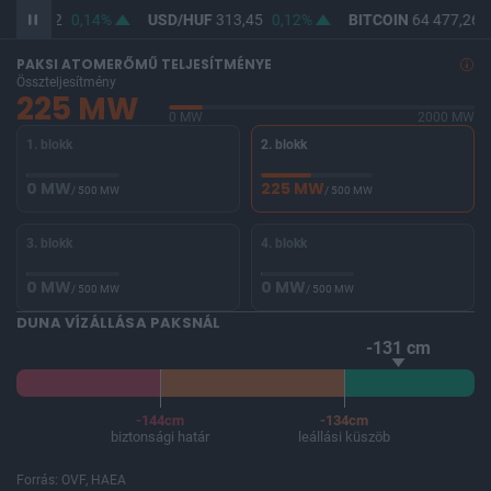
F
362,22
0,14%
USD/HUF
313,45
0,12%
BITCOIN
64 477,26
PAKSI ATOMERŐMŰ TELJESÍTMÉNYE
Összteljesítmény
225 MW
0 MW
2000 MW
1. blokk
2. blokk
0 MW
225 MW
/ 500 MW
/ 500 MW
3. blokk
4. blokk
0 MW
0 MW
/ 500 MW
/ 500 MW
DUNA VÍZÁLLÁSA PAKSNÁL
-131 cm
-144cm
-134cm
biztonsági határ
leállási küszöb
Forrás: OVF, HAEA