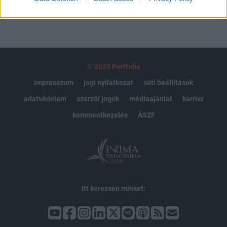
© 2026 Portfolio
impresszum
jogi nyilatkozat
süti beállítások
adatvédelem
szerzői jogok
médiaajánlat
karrier
kommentkezelés
ÁSZF
Itt keressen minket: