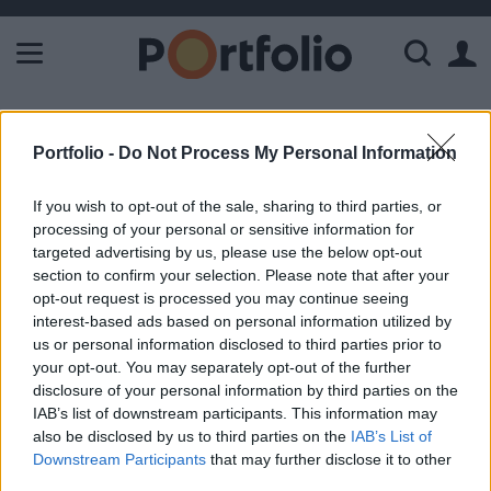
A Paksi Atomerőmű összteljesítménye 225 MW. A Duna vízállá
ELŐFIZETŐI TARTALOM
Portfolio -
Do Not Process My Personal Information
3%-kal pottyant az Intel
If you wish to opt-out of the sale, sharing to third parties, or
processing of your personal or sensitive information for
Portfolio
targeted advertising by us, please use the below opt-out
2004. augusztus 04. 08:40
section to confirm your selection. Please note that after your
opt-out request is processed you may continue seeing
Gyengüléssel zárták a kereskedést a domináns
interest-based ads based on personal information utilized by
us or personal information disclosed to third parties prior to
amerikai részvényindexek: a Dow és az S&P 0.6, a
your opt-out. You may separately opt-out of the further
Nasdaq 1.7%-os mínuszban állapodott meg.
disclosure of your personal information by third parties on the
IAB’s list of downstream participants. This information may
A Dow komponenesei közül a nap nyertese az 1.4%-kal
also be disclosed by us to third parties on the
IAB’s List of
felértékelődő Exxon Mobil lett, a kedvező elemzői
Downstream Participants
that may further disclose it to other
kommentek után 2.9%-kal erősödött az Adobe árfolyama.
third parties.