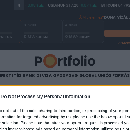
/HUF
365,70
0,08%
USD/HUF
317,20
0,07%
BITCOIN
64 792,
DUNA VÍZÁL
Mit jelent ez?
3. blokk
4. blokk
0 MW
0 MW
/ 500 MW
/ 500 MW
/ 500 MW
-134c
A Duna vízállása Paksnál -127 cm. A leállási küszöb -134 cm,
EFEKTETÉS
BANK
DEVIZA
GAZDASÁG
GLOBÁL
UNIÓS FORRÁ
TALOM
-
Do Not Process My Personal Information
 piac, stabil Mol?
to opt-out of the sale, sharing to third parties, or processing of your per
formation for targeted advertising by us, please use the below opt-out s
r selection. Please note that after your opt-out request is processed y
8:56
eing interest-based ads based on personal information utilized by us or