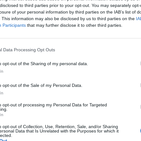
disclosed to third parties prior to your opt-out. You may separately opt-
losure of your personal information by third parties on the IAB’s list of
 CE Brokernek, a Takarékbank ügynökségének az üzlet
. This information may also be disclosed by us to third parties on the
IA
ulhat a kereskedés a BÉT-en a mai nap folyamán. Nag
Participants
that may further disclose it to other third parties.
d forint körül alakulhat. A vezető papírok közül stabil lehet, ső
l Data Processing Opt Outs
P és a Matáv gyengülhet. Richter esetében is 20,000 alatti árf
o opt-out of the Sharing of my personal data.
In
ASÓNK!
o opt-out of the Sale of my Personal Data.
a portfolio.hu hírarchívumához tartozik, melynek olvasása előf
In
ötött.
to opt-out of processing my Personal Data for Targeted
ing.
övetkezőket tartalmazza:
In
 teljes cikkarchívum
 BÉT elmúlt 2 év napon belüli
o opt-out of Collection, Use, Retention, Sale, and/or Sharing
ersonal Data that Is Unrelated with the Purposes for which it
lected.
Out