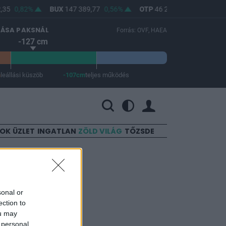
35
0,82%
BUX
147 389,77
0,56%
OTP
46 210
0,68%
MO
LÁSA PAKSNÁL
Forrás: OVF, HAEA
-127 cm
m
leállási küszöb
-107cm
teljes működés
 a teljes működés -107 cm.
SOK
ÜZLET
INGATLAN
ZÖLD VILÁG
TŐZSDE
sonal or
ection to
ou may
 personal