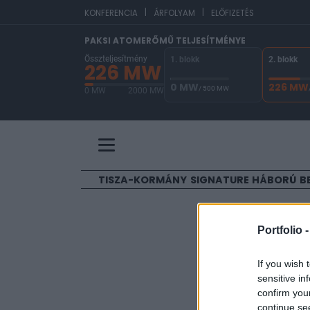
|
|
EUR
KONFERENCIA
ÁRFOLYAM
ELŐFIZETÉS
PAKSI ATOMERŐMŰ TELJESÍTMÉNYE
Összteljesítmény
1. blokk
2. blokk
226 MW
0 MW
226 MW
/ 500 MW
0 MW
2000 MW
A Paksi Atomerőmű összteljesítménye 226 MW. 
TISZA-KORMÁNY
SIGNATURE
HÁBORÚ
B
ELŐFIZETŐI TAR
Portfolio 
Gyengülő
If you wish 
sensitive in
Portfolio
confirm you
2004. augusztus 06. 0
continue se