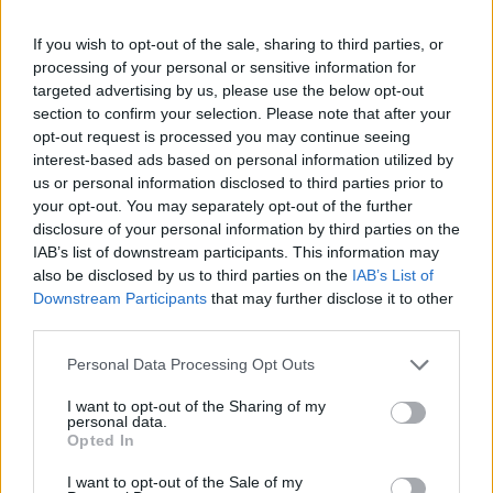
mértékéig nyit határidős ügyleteket.
If you wish to opt-out of the sale, sharing to third parties, or
A gyártók és a kormány között megállapodás született,
processing of your personal or sensitive information for
mely a nyitott kérdések következő két hónapban történő
targeted advertising by us, please use the below opt-out
rendezésével a 2006 végéig az árazási környezet ismert
section to confirm your selection. Please note that after your
lesz. A tárgyalások jelenleg is folynak, az Egis megítélése
opt-out request is processed you may continue seeing
szerint a végső megállapodás nehézségek nélkül elérhető
interest-based ads based on personal information utilized by
lesz. A 9 mrd Ft gyógyszerkasszába történő befizetésből az
us or personal information disclosed to third parties prior to
your opt-out. You may separately opt-out of the further
év hátralévő...
disclosure of your personal information by third parties on the
IAB’s list of downstream participants. This information may
also be disclosed by us to third parties on the
IAB’s List of
KEDVES OLVASÓNK!
Downstream Participants
that may further disclose it to other
A keresett cikk a portfolio.hu hírarchívumához
third parties.
tartozik, melynek olvasása előfizetéses
Personal Data Processing Opt Outs
regisztrációhoz kötött.
I want to opt-out of the Sharing of my
Az előfizetés a következőket tartalmazza:
personal data.
Opted In
Portfolio.hu teljes cikkarchívum
Kötéslisták: BÉT elmúlt 2 év napon belüli
I want to opt-out of the Sale of my