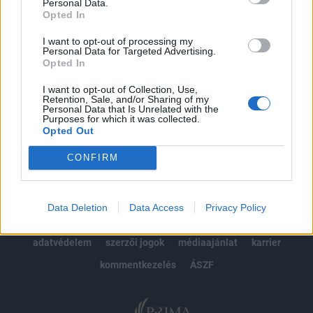
kötéslistái
Personal Data.
Opted In
Előfizetés
I want to opt-out of processing my
Personal Data for Targeted Advertising.
Opted In
MÁR ELŐFIZETŐNK VAGY?
BEJELENTKEZÉS
I want to opt-out of Collection, Use,
Retention, Sale, and/or Sharing of my
Personal Data that Is Unrelated with the
Purposes for which it was collected.
Opted Out
CONFIRM
© 2026 Portfolio
Data Deletion
Data Access
Privacy Policy
impresszum
jogi nyilatkozat
süti beállítások
adatvédelem
szerzői jogok
médiaajánlat
karrier
kommentkezelés
ÁSZF