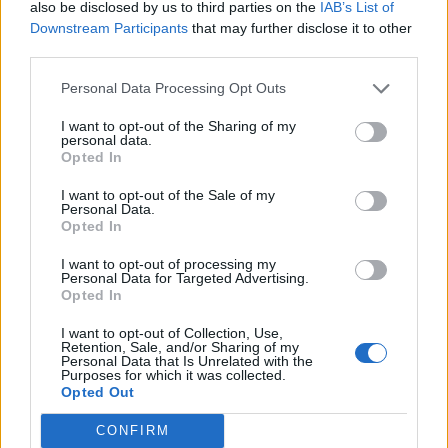
A Nikkei 225 0.9%-os emelkedést követően 11,049 ponton
also be disclosed by us to third parties on the
IAB’s List of
Downstream Participants
that may further disclose it to other
zárt, míg a tőzsde első szekciójának valamennyi papírját
third parties.
tartalmazó Topix 1.5%-os pluszban, 1,121 ponton
állapodott meg. A Fed kommentárja nyomán kialakult
Personal Data Processing Opt Outs
pozitív Wall Street-i hangulat következtében a befektetők
I want to opt-out of the Sharing of my
visszatértek az exportőrök részvényeihez. A Toyota 3.2, a
personal data.
Honda 3.1, a Nissan 2%-kal erősödött. A technológiai...
Opted In
I want to opt-out of the Sale of my
Personal Data.
KEDVES OLVASÓNK!
Opted In
A keresett cikk a portfolio.hu hírarchívumához
I want to opt-out of processing my
tartozik, melynek olvasása előfizetéses
Personal Data for Targeted Advertising.
Opted In
regisztrációhoz kötött.
I want to opt-out of Collection, Use,
Az előfizetés a következőket tartalmazza:
Retention, Sale, and/or Sharing of my
Personal Data that Is Unrelated with the
Portfolio.hu teljes cikkarchívum
Purposes for which it was collected.
Kötéslisták: BÉT elmúlt 2 év napon belüli
Opted Out
kötéslistái
CONFIRM