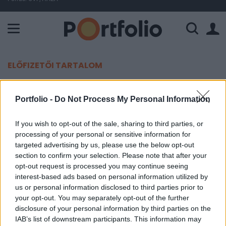
A Paksi Atomerőmű összteljesítménye 226 MW. A Duna vízállá
ELŐFIZETŐI TARTALOM
Újra 11,000 felett - ezúttal az
Portfolio -
Do Not Process My Personal Information
exportőrök is örülhettek
If you wish to opt-out of the sale, sharing to third parties, or
Portfolio
processing of your personal or sensitive information for
2004. augusztus 11. 09:05
targeted advertising by us, please use the below opt-out
section to confirm your selection. Please note that after your
opt-out request is processed you may continue seeing
Folytatódott az emelkedés a japán
interest-based ads based on personal information utilized by
részvénypiacon, melyből ezúttal már az
us or personal information disclosed to third parties prior to
exportőrök is kivették a részüket. Az irányadó
your opt-out. You may separately opt-out of the further
index ismét 11,000 fölé lendült.
disclosure of your personal information by third parties on the
IAB’s list of downstream participants. This information may