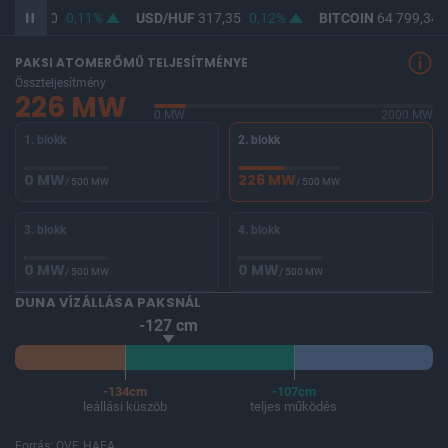
UF
365,80
0,11%
USD/HUF
317,35
0,12%
BITCOIN
64 799,34
PAKSI ATOMERŐMŰ TELJESÍTMÉNYE
Összteljesítmény
226 MW
0 MW
2000 MW
1. blokk
2. blokk
0 MW
226 MW
/ 500 MW
/ 500 MW
3. blokk
4. blokk
0 MW
0 MW
/ 500 MW
/ 500 MW
DUNA VÍZÁLLÁSA PAKSNÁL
-127 cm
-134cm
-107cm
leállási küszöb
teljes működés
Forrás: OVF, HAEA