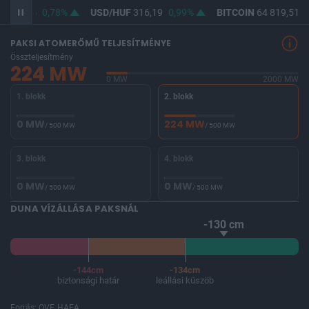
F
364,56
0,78%
USD/HUF
316,19
0,99%
BITCOIN
64 819,51
0
PAKSI ATOMERŐMŰ TELJESÍTMÉNYE
Összteljesítmény
224 MW
0 MW
2000 MW
1. blokk
2. blokk
0 MW
224 MW
/ 500 MW
/ 500 MW
3. blokk
4. blokk
0 MW
0 MW
/ 500 MW
/ 500 MW
DUNA VÍZÁLLÁSA PAKSNÁL
-130 cm
-144cm
-134cm
biztonsági határ
leállási küszöb
Forrás: OVF, HAEA