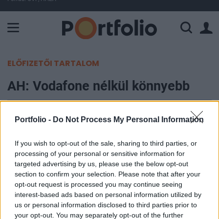
A Paksi Atomerőmű összteljesítménye 224 MW. A Duna vízállá
ELŐFIZETŐI TARTALOM
AH: Vodafone nélkül könnyebb
Portfolio
Portfolio -
Do Not Process My Personal Information
2004. augusztus 12. 09:41
If you wish to opt-out of the sale, sharing to third parties, or
199 millió forintos nettó eredményről számolt be a
processing of your personal or sensitive information for
2. negyedévben az Antenna Hungária. A
targeted advertising by us, please use the below opt-out
privatizáció előtt álló műsorterjesztő érezhetően
section to confirm your selection. Please note that after your
opt-out request is processed you may continue seeing
javított a tavalyi év hasonló időszakához képest,
interest-based ads based on personal information utilized by
igaz azt még a Vodafone konszolidálása sújotta.
us or personal information disclosed to third parties prior to
Most a Vodafone pénzügyi befektetésként
your opt-out. You may separately opt-out of the further