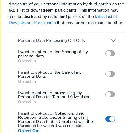
szerepel a mérlegben. Az idei év második
disclosure of your personal information by third parties on the
IAB’s list of downstream participants. This information may
negyedévét segítette az AM-IT értékesítése.
also be disclosed by us to third parties on the
IAB’s List of
Downstream Participants
that may further disclose it to other
A legnagyobb pozitívum, hogy a cég 9.3%-kal növelte
third parties.
árbevételét. Az idei évet a szervezet karcsúsítása mellett
dinamikusabb felső sor is jellemzi az
Personal Data Processing Opt Outs
eredménykimutatásban.Amennyiben a tavalyi 2.
I want to opt-out of the Sharing of my
negyedévet megtisztítjuk a Vodafone negatív hatásától,
personal data.
úgy az eredményjavulás mértéke kisebb. Összességében
Opted In
az AM-IT eladásával a céget nullásból plussznullásba
I want to opt-out of the Sale of my
sikerült átvinni.Igen...
Personal Data.
Opted In
KEDVES OLVASÓNK!
I want to opt-out of processing my
Personal Data for Targeted Advertising.
Opted In
A keresett cikk a portfolio.hu hírarchívumához
tartozik, melynek olvasása előfizetéses
I want to opt-out of Collection, Use,
Retention, Sale, and/or Sharing of my
regisztrációhoz kötött.
Personal Data that Is Unrelated with the
Purposes for which it was collected.
Az előfizetés a következőket tartalmazza:
Opted Out