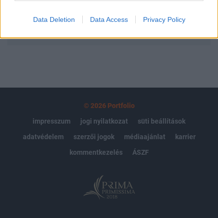
Data Deletion
Data Access
Privacy Policy
MÁR ELŐFIZETŐNK VAGY?
BEJELENTKEZÉS
© 2026 Portfolio
impresszum
jogi nyilatkozat
süti beállítások
adatvédelem
szerzői jogok
médiaajánlat
karrier
kommentkezelés
ÁSZF