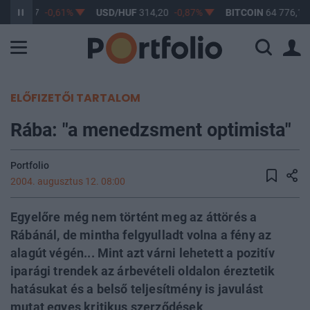
F
363,17
-0,61%
USD/HUF
314,20
-0,87%
BITCOIN
64 776,11
ELŐFIZETŐI TARTALOM
Rába: "a menedzsment optimista"
Portfolio
2004. augusztus 12. 08:00
Egyelőre még nem történt meg az áttörés a
Rábánál, de mintha felgyulladt volna a fény az
alagút végén... Mint azt várni lehetett a pozitív
iparági trendek az árbevételi oldalon éreztetik
hatásukat és a belső teljesítmény is javulást
mutat egyes kritikus szerződések