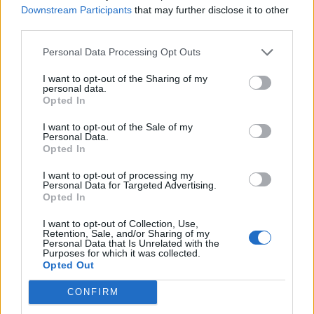
pozitívba a Futómű Kft gazdálkodása még mindig nem
Downstream Participants
that may further disclose it to other
tudunk válaszolni. Ezen vonatkozásban a menedzsment
third parties.
véleménye nyújthat némi kapaszkodót, hasonlóan pozitív
hangvételű kijelentésre nem emlékszünk az elmúlt két
Personal Data Processing Opt Outs
évben: "A fokozatosan javuló havi mutató- és
I want to opt-out of the Sharing of my
eredményszámok...
personal data.
Opted In
I want to opt-out of the Sale of my
KEDVES OLVASÓNK!
Personal Data.
Opted In
A keresett cikk a portfolio.hu hírarchívumához
tartozik, melynek olvasása előfizetéses
I want to opt-out of processing my
Personal Data for Targeted Advertising.
regisztrációhoz kötött.
Opted In
Az előfizetés a következőket tartalmazza:
I want to opt-out of Collection, Use,
Retention, Sale, and/or Sharing of my
Portfolio.hu teljes cikkarchívum
Personal Data that Is Unrelated with the
Kötéslisták: BÉT elmúlt 2 év napon belüli
Purposes for which it was collected.
Opted Out
kötéslistái
CONFIRM
Előfizetés