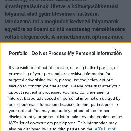
újratárgyalásának, illetve a költségcsökkentési
folyamat első gyümölcseinek hatására.
Mindazonáltal a megindult kedvező folyamatok
egyelőre az üzemi szintű veszteség mérséklésére
voltak elegendőek. A menedzsment optimizmusa
elsősorban a növekvő rendelési volumennek és a
költségmegtakarítás egyre erősebben érezhető
Portfolio -
Do Not Process My Personal Information
hatásának tudható be. A Honvédelmi
Minisztériumnak 5.7 mrd Ft értékben szállít
If you wish to opt-out of the sale, sharing to third parties, or
processing of your personal or sensitive information for
járműveket a Rába a második félévben, mely
targeted advertising by us, please use the below opt-out
becsülhetően legalább 5-600 m Ft eredményt fog
section to confirm your selection. Please note that after your
hozni a Rábának. A várakozások és a tényszámok
opt-out request is processed you may continue seeing
összevetésénél figyelembe kell venni az alacsony
interest-based ads based on personal information utilized by
us or personal information disclosed to third parties prior to
előrejelzési számot.
your opt-out. You may separately opt-out of the further
disclosure of your personal information by third parties on the
A javulás egyértelműen körvonalazódik a Rába
IAB’s list of downstream participants. This information may
gazdálkodásában, azonban a fő kérdésre; mikor fordul
also be disclosed by us to third parties on the
IAB’s List of