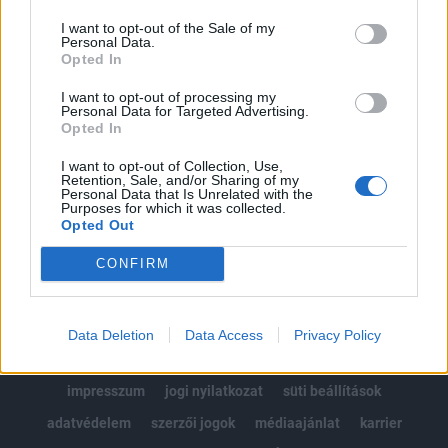
Az előfizetés a következőket tartalmazza:
I want to opt-out of the Sale of my
Portfolio.hu teljes cikkarchívum
Personal Data.
Kötéslisták: BÉT elmúlt 2 év napon belüli
Opted In
kötéslistái
I want to opt-out of processing my
Personal Data for Targeted Advertising.
Opted In
Előfizetés
I want to opt-out of Collection, Use,
Retention, Sale, and/or Sharing of my
Personal Data that Is Unrelated with the
MÁR ELŐFIZETŐNK VAGY?
BEJELENTKEZÉS
Purposes for which it was collected.
Opted Out
CONFIRM
Data Deletion
Data Access
Privacy Policy
© 2026 Portfolio
impresszum
jogi nyilatkozat
süti beállítások
adatvédelem
szerzői jogok
médiaajánlat
karrier