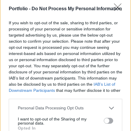
részvénypiacai. A DAX és a CAC 40 egyaránt 0.3%-
kal csökkent, míg a FTSE 100 gyakorlatilag
Portfolio -
Do Not Process My Personal Information
stagnált.
If you wish to opt-out of the sale, sharing to third parties, or
Az elmúlt napokban jelentősen megviselte a technológiai
processing of your personal or sensitive information for
targeted advertising by us, please use the below opt-out
szektor reprezentánsait a Cisco és a HP kedvezőtlen
section to confirm your selection. Please note that after your
jelentése, a Dell azonban megváltást hozott. A világ
opt-out request is processed you may continue seeing
legnagyobb PC gyártója 29%-os negyedéves
interest-based ads based on personal information utilized by
profitemelkedésről számolt be és optimista kilátásokat
us or personal information disclosed to third parties prior to
fogalmazott meg gyorsjelentésében. A hírek egycsapásra
your opt-out. You may separately opt-out of the further
újjáélesztették a szegmenst, a délelőtt nyertesévé téve
disclosure of your personal information by third parties on the
azt.A...
IAB’s list of downstream participants. This information may
also be disclosed by us to third parties on the
IAB’s List of
Downstream Participants
that may further disclose it to other
KEDVES OLVASÓNK!
third parties.
A keresett cikk a portfolio.hu hírarchívumához
Personal Data Processing Opt Outs
tartozik, melynek olvasása előfizetéses
I want to opt-out of the Sharing of my
regisztrációhoz kötött.
personal data.
Opted In