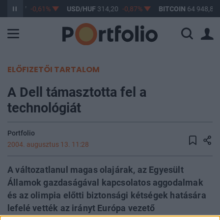
F
363,17
-0,61%
USD/HUF
314,20
-0,87%
BITCOIN
64 948,82
ELŐFIZETŐI TARTALOM
A Dell támasztotta fel a
technológiát
Portfolio
2004. augusztus 13. 11:28
A változatlanul magas olajárak, az Egyesült
Államok gazdaságával kapcsolatos aggodalmak
és az olimpia előtti biztonsági kétségek hatására
lefelé vették az irányt Európa vezető