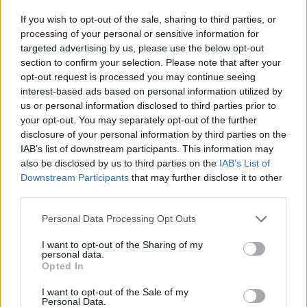
t.
If you wish to opt-out of the sale, sharing to third parties, or
A Felügyelet felszólította a társaságot, hogy a jövőben
processing of your personal or sensitive information for
mindenkor maradéktalanul tartsa be az ügyfélkövetelések
targeted advertising by us, please use the below opt-out
section to confirm your selection. Please note that after your
védelmére vonatkozó jogszabályi előírásokat,
opt-out request is processed you may continue seeing
nyilvántartási rendszere teljes mértékben feleljen meg a
interest-based ads based on personal information utilized by
jogszabályi rendelkezésnek, valamint hiánytalanul
us or personal information disclosed to third parties prior to
teljesítse adatszolgáltatási kötelezettségét.
your opt-out. You may separately opt-out of the further
disclosure of your personal information by third parties on the
IAB’s list of downstream participants. This information may
KEDVES OLVASÓNK!
also be disclosed by us to third parties on the
IAB’s List of
Downstream Participants
that may further disclose it to other
A keresett cikk a portfolio.hu hírarchívumához
third parties.
tartozik, melynek olvasása előfizetéses
regisztrációhoz kötött.
Personal Data Processing Opt Outs
Az előfizetés a következőket tartalmazza:
I want to opt-out of the Sharing of my
personal data.
Portfolio.hu teljes cikkarchívum
Opted In
Kötéslisták: BÉT elmúlt 2 év napon belüli
I want to opt-out of the Sale of my
kötéslistái
Personal Data.