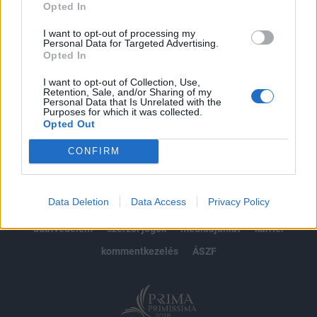
Opted In
Előfizetés
I want to opt-out of processing my
Personal Data for Targeted Advertising.
Opted In
MÁR ELŐFIZETŐNK VAGY?
BEJELENTKEZÉS
I want to opt-out of Collection, Use,
Retention, Sale, and/or Sharing of my
Personal Data that Is Unrelated with the
Purposes for which it was collected.
Opted Out
CONFIRM
© 2026 Portfolio
Data Deletion
Data Access
Privacy Policy
impresszum
jogi nyilatkozat
süti beállítások
adatvédelem
szerzői jogok
médiaajánlat
karrier
kommentkezelés
ÁSZF