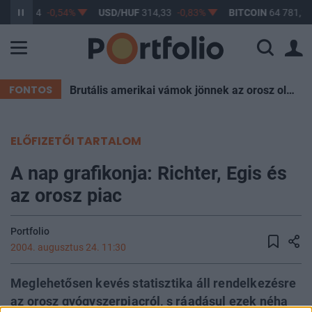
UF
363,44
-0,54%
USD/HUF
314,33
-0,83%
BITCOIN
64 781,21
FONTOS
Brutális amerikai vámok jönnek az orosz olaj miatt, Magyarország is aggódhat
ELŐFIZETŐI TARTALOM
A nap grafikonja: Richter, Egis és
az orosz piac
Portfolio
2004. augusztus 24. 11:30
Meglehetősen kevés statisztika áll rendelkezésre
az orosz gyógyszerpiacról, s ráadásul ezek néha