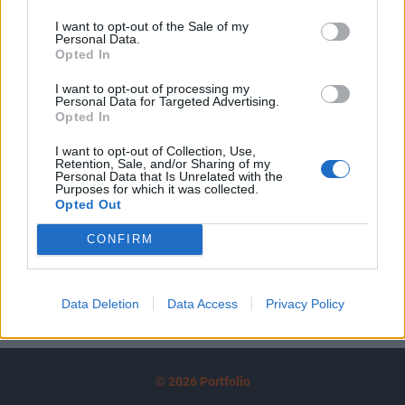
tartozik, melynek olvasása előfizetéses
I want to opt-out of the Sale of my
regisztrációhoz kötött.
Personal Data.
Opted In
Az előfizetés a következőket tartalmazza:
Portfolio.hu teljes cikkarchívum
I want to opt-out of processing my
Personal Data for Targeted Advertising.
Kötéslisták: BÉT elmúlt 2 év napon belüli
Opted In
kötéslistái
I want to opt-out of Collection, Use,
Retention, Sale, and/or Sharing of my
Előfizetés
Personal Data that Is Unrelated with the
Purposes for which it was collected.
Opted Out
MÁR ELŐFIZETŐNK VAGY?
BEJELENTKEZÉS
CONFIRM
Data Deletion
Data Access
Privacy Policy
© 2026 Portfolio