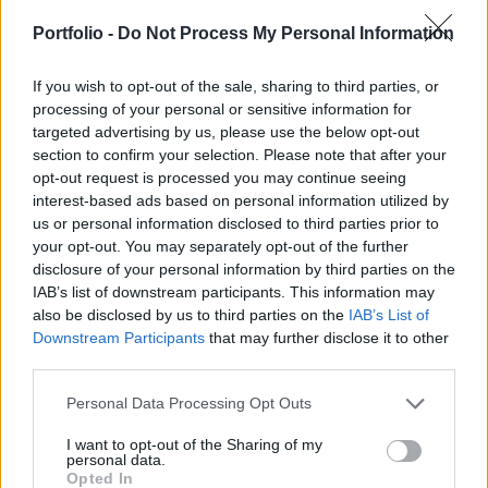
egymásnak ellentmondóak, így az iparági
Portfolio -
Do Not Process My Personal Information
szakértők fenntartással kezelik az adatokat. Jelen
írásunkban a Pharmexpert 2004 első félévre
If you wish to opt-out of the sale, sharing to third parties, or
vonatkozó statisztikáit mutatjuk be és vetjük
processing of your personal or sensitive information for
össze a Richter és az Egis által publikált export
targeted advertising by us, please use the below opt-out
adatokkal.
section to confirm your selection. Please note that after your
opt-out request is processed you may continue seeing
A Pharmexpert adatai szerint az első hat hónapban 13%-
interest-based ads based on personal information utilized by
us or personal information disclosed to third parties prior to
kal bővült az orosz gyógyszerfogyasztás, s így a piac 1.5
your opt-out. You may separately opt-out of the further
mrd USD-re bővült. (Érdemesnek tartjuk megjegyezni, hogy
disclosure of your personal information by third parties on the
a Richter és az Egis vezetői 15-20% körüli piacbővülésről
IAB’s list of downstream participants. This information may
számoltak be.) Az egy főre jutó gyógyszerfogyasztás éves
also be disclosed by us to third parties on the
IAB’s List of
szinten így 20 USD, míg hazánkban ugyanezen adat
Downstream Participants
that may further disclose it to other
minimálisan meghaladja a 200 USD-t. A...
third parties.
Personal Data Processing Opt Outs
KEDVES OLVASÓNK!
I want to opt-out of the Sharing of my
personal data.
A keresett cikk a portfolio.hu hírarchívumához
Opted In