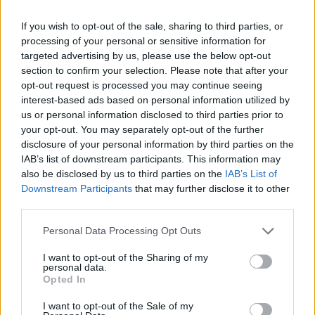
If you wish to opt-out of the sale, sharing to third parties, or
A régióban a lengyel WIG 20 és a cseh PX 50 egyaránt 0.3,
processing of your personal or sensitive information for
az orosz RTS pedig 0.4%-kal csökkent. MOLReal-time
targeted advertising by us, please use the below opt-out
árfolyamInformációs panelAdatletöltésA legnagyobb
section to confirm your selection. Please note that after your
érdeklődést ezúttal a MOL tudhatja magáénak, az
opt-out request is processed you may continue seeing
olajtársaság részvényei azonban a negatív tartományban
interest-based ads based on personal information utilized by
forogtak, 8,785 Ft-on is született rájuk kötés. A részvények
us or personal information disclosed to third parties prior to
jelenleg 8,900 Ft-os áron cserélnek gazdát, ami...
your opt-out. You may separately opt-out of the further
disclosure of your personal information by third parties on the
IAB’s list of downstream participants. This information may
KEDVES OLVASÓNK!
also be disclosed by us to third parties on the
IAB’s List of
Downstream Participants
that may further disclose it to other
A keresett cikk a portfolio.hu hírarchívumához
third parties.
tartozik, melynek olvasása előfizetéses
Personal Data Processing Opt Outs
regisztrációhoz kötött.
I want to opt-out of the Sharing of my
Az előfizetés a következőket tartalmazza:
personal data.
Portfolio.hu teljes cikkarchívum
Opted In
Kötéslisták: BÉT elmúlt 2 év napon belüli
I want to opt-out of the Sale of my
kötéslistái