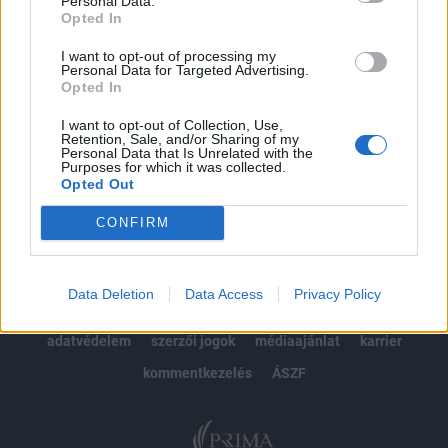
Personal Data.
Opted In
Előfizetés
I want to opt-out of processing my
Personal Data for Targeted Advertising.
Opted In
MÁR ELŐFIZETŐNK VAGY?
BEJELENTKEZÉS
I want to opt-out of Collection, Use,
Retention, Sale, and/or Sharing of my
Personal Data that Is Unrelated with the
Purposes for which it was collected.
Opted Out
CONFIRM
© 2026 Portfolio
Data Deletion
Data Access
Privacy Policy
impresszum
jogi nyilatkozat
süti beállítások
adatvédelem
szerzői jogok
médiaajánlat
karrier
kommentkezelés
ÁSZF