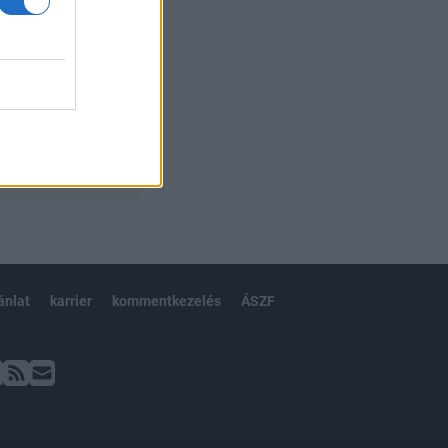
ánlat
karrier
kommentkezelés
ÁSZF