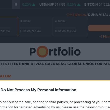
/HUF
366,33
0,25%
USD/HUF
317,88
0,29%
BITCOIN
64 552,
DUNA VÍZÁL
Mit jelent ez?
3. blokk
4. blokk
0 MW
0 MW
/ 500 MW
/ 500 MW
/ 500 MW
-134c
A Duna vízállása Paksnál -126 cm. A leállási küszöb -134 cm,
EFEKTETÉS
BANK
DEVIZA
GAZDASÁG
GLOBÁL
UNIÓS FORRÁ
TALOM
" helyett "?" - Öngyilkosság
-
Do Not Process My Personal Information
's-tól?
to opt-out of the sale, sharing to third parties, or processing of your per
formation for targeted advertising by us, please use the below opt-out s