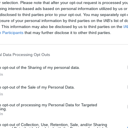
r selection. Please note that after your opt-out request is processed y
eing interest-based ads based on personal information utilized by us or
20
disclosed to third parties prior to your opt-out. You may separately opt-
losure of your personal information by third parties on the IAB’s list of
akban igen keményen támadták a McDonald's-t, elsőso
. This information may also be disclosed by us to third parties on the
IA
rmékkínálata miatt. A Super Size Me bombasiker lett
Participants
that may further disclose it to other third parties.
a, lépnie kellett a társaságnak...
vezetősége természetesen cáfolja, hogy a profit csökkenése és a
l Data Processing Opt Outs
tették ki a váltást, melynek áldozatául eshet a világ harmadik 
M". (Csak a Coca-Cola és a kereszt előzi meg a "merészívű M-et".
o opt-out of the Sharing of my personal data.
áltó kampány pénteken indul útjára, kiszivárogtatott...
In
o opt-out of the Sale of my Personal Data.
ASÓNK!
In
a portfolio.hu hírarchívumához tartozik, melynek olvasása előf
to opt-out of processing my Personal Data for Targeted
ötött.
ing.
In
övetkezőket tartalmazza:
o opt-out of Collection, Use, Retention, Sale, and/or Sharing
 teljes cikkarchívum