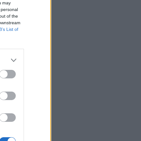
ou may
 personal
out of the
 downstream
rban
B’s List of
 Amerikában,
z említett
legismertebb
) Nagy-Britanniában
izetéses