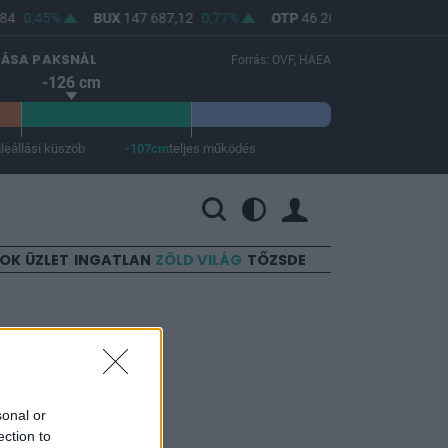
84
0,45%
BUX
147 687,12
0,77%
OTP
46 260
0,78%
MOL
LÁSA PAKSNÁL
Forrás: OVF, HAEA
-126 cm
m
leállási küszöb
-107cm
teljes működés
 a teljes működés -107 cm.
SOK
ÜZLET
INGATLAN
ZÖLD VILÁG
TŐZSDE
 a
sonal or
ection to