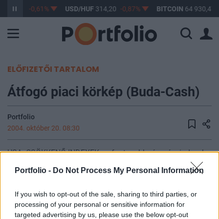
F
363,17
-0,61%
USD/HUF
314,20
-0,87%
BITCOIN
64 930,47
ELŐFIZETŐI TARTALOM
Átfogó piaci körkép (Buda-Cash)
Portfolio
2004. október 20. 08:30
USA: CSÖKKENŐ INDEXEK - a fontosabb részvényindexek
csökkenését hozta az átlagosnál nagyobb forgalmú keddi
Portfolio -
Do Not Process My Personal Information
kereskedés az USA-ban - a kőolaj árának örömmel fogadott
süllyedése megállt (végül 53 dollár fölött zárt a WTI),
If you wish to opt-out of the sale, sharing to third parties, or
kiugróan jó gyorsjelentések sem kerültek nyilvánosságra,
processing of your personal or sensitive information for
ellenben a biztosítók elleni vizsgálat egyre szélesebb
targeted advertising by us, please use the below opt-out