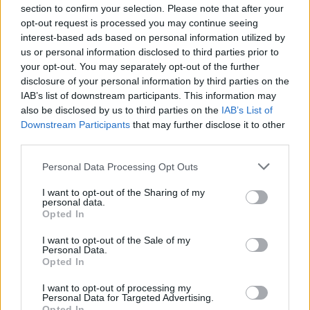
körűnek tűnik - utóbbi...
section to confirm your selection. Please note that after your
opt-out request is processed you may continue seeing
interest-based ads based on personal information utilized by
KEDVES OLVASÓNK!
us or personal information disclosed to third parties prior to
your opt-out. You may separately opt-out of the further
A keresett cikk a portfolio.hu hírarchívumához
disclosure of your personal information by third parties on the
tartozik, melynek olvasása előfizetéses
IAB’s list of downstream participants. This information may
regisztrációhoz kötött.
also be disclosed by us to third parties on the
IAB’s List of
Downstream Participants
that may further disclose it to other
Az előfizetés a következőket tartalmazza:
third parties.
Portfolio.hu teljes cikkarchívum
Personal Data Processing Opt Outs
Kötéslisták: BÉT elmúlt 2 év napon belüli
kötéslistái
I want to opt-out of the Sharing of my
personal data.
Opted In
Előfizetés
I want to opt-out of the Sale of my
Personal Data.
Opted In
MÁR ELŐFIZETŐNK VAGY?
BEJELENTKEZÉS
I want to opt-out of processing my
Personal Data for Targeted Advertising.
Opted In