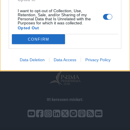
I want to opt-out of Collection, Use,
Retention, Sale, and/or Sharing of my
Personal Data that Is Unrelated with the
Purposes for which it was collected.
Opted Out
© 2026 Portfolio
impresszum
jogi nyilatkozat
süti beállítások
CONFIRM
adatvédelem
szerzői jogok
médiaajánlat
karrier
kommentkezelés
ÁSZF
Data Deletion
Data Access
Privacy Policy
Itt keressen minket: