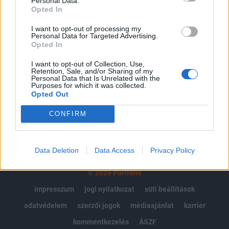
Personal Data.
Portfolio.hu teljes cikkarchívum
Opted In
Kötéslisták: BÉT elmúlt 2 év napon belüli
I want to opt-out of processing my
kötéslistái
Personal Data for Targeted Advertising.
Opted In
Előfizetés
I want to opt-out of Collection, Use,
Retention, Sale, and/or Sharing of my
Personal Data that Is Unrelated with the
Purposes for which it was collected.
MÁR ELŐFIZETŐNK VAGY?
BEJELENTKEZÉS
Opted Out
CONFIRM
Data Deletion
Data Access
Privacy Policy
© 2026 Portfolio
impresszum
jogi nyilatkozat
süti beállítások
adatvédelem
szerzői jogok
médiaajánlat
karrier
kommentkezelés
ÁSZF