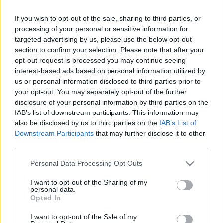
számíthatunk meghatározó változásra. A DAX 0.1,
a FTSE 100 0.2%-kal emelkedett, a CAC 40 0.1%-
If you wish to opt-out of the sale, sharing to third parties, or
kal csökkent.
processing of your personal or sensitive information for
targeted advertising by us, please use the below opt-out
Szektorszinten az alapanyagok szegmense nyújtotta a
section to confirm your selection. Please note that after your
opt-out request is processed you may continue seeing
legkiemelkedőbb teljesítményt, miután a kínai növekedési
interest-based ads based on personal information utilized by
adat optimizmust generált a bányatársaságok piacán. A
us or personal information disclosed to third parties prior to
BHP Billiton 0.9%-kal gyarapodott.A gyorsjelentését
your opt-out. You may separately opt-out of the further
közzétevő Ericsson papírjai 5.8%-ot zuhantak, miután a
disclosure of your personal information by third parties on the
társaság a megrendelések visszaeséséről, a 2005-ös
IAB’s list of downstream participants. This information may
piacbővülés várható lassulásáról és a várakozásoknak...
also be disclosed by us to third parties on the
IAB’s List of
Downstream Participants
that may further disclose it to other
third parties.
KEDVES OLVASÓNK!
Personal Data Processing Opt Outs
A keresett cikk a portfolio.hu hírarchívumához
I want to opt-out of the Sharing of my
tartozik, melynek olvasása előfizetéses
personal data.
regisztrációhoz kötött.
Opted In
Az előfizetés a következőket tartalmazza:
I want to opt-out of the Sale of my