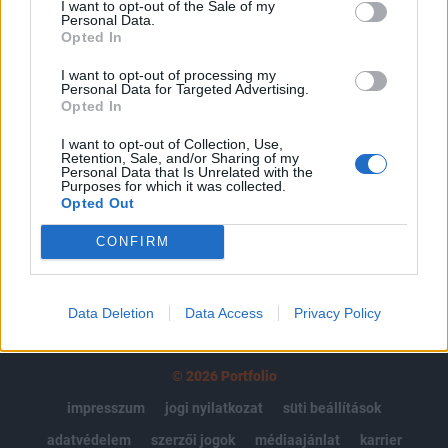
I want to opt-out of the Sale of my
Personal Data.
Az előfizetés a következőket tartalmazza:
Opted In
Portfolio.hu teljes cikkarchívum
Kötéslisták: BÉT elmúlt 2 év napon belüli
I want to opt-out of processing my
Personal Data for Targeted Advertising.
kötéslistái
Opted In
I want to opt-out of Collection, Use,
Előfizetés
Retention, Sale, and/or Sharing of my
Personal Data that Is Unrelated with the
Purposes for which it was collected.
Opted Out
MÁR ELŐFIZETŐNK VAGY?
BEJELENTKEZÉS
CONFIRM
Data Deletion
Data Access
Privacy Policy
© 2026 Portfolio
impresszum
jogi nyilatkozat
süti beállítások
adatvédelem
szerzői jogok
médiaajánlat
karrier