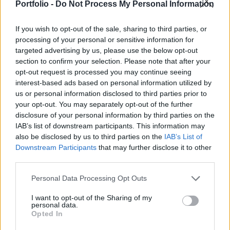
Portfolio -
Do Not Process My Personal Information
délután során, a teljesítmény azonban messze
elmarad a kívánatostól, az indexek egytől-egyig a
If you wish to opt-out of the sale, sharing to third parties, or
negatív tartományban tartózkodnak. A DAX 2.1, a
processing of your personal or sensitive information for
CAC 40 1.9, a FTSE 100 1%-kal csökkent.
targeted advertising by us, please use the below opt-out
section to confirm your selection. Please note that after your
A pesszimizmus forrása a gyenge dollár, mely elsősorban
opt-out request is processed you may continue seeing
interest-based ads based on personal information utilized by
az exportőröket viselte meg, a magas olajárak, valamint a
us or personal information disclosed to third parties prior to
gyenge Wall Street-i kezdés. Az autóipari szegmensben a
your opt-out. You may separately opt-out of the further
Porsche papírjai 4.3%-ot veszítettek értékükből. Bár a
disclosure of your personal information by third parties on the
gyógyszeripar is érzékeny a dollár-euró árfolyam
IAB’s list of downstream participants. This information may
alakulására, akadt azért nyertes is a szektorban: az ír
also be disclosed by us to third parties on the
IAB’s List of
Warner Chilcott 2.1%-kal erősödött, miután...
Downstream Participants
that may further disclose it to other
third parties.
KEDVES OLVASÓNK!
Personal Data Processing Opt Outs
A keresett cikk a portfolio.hu hírarchívumához
I want to opt-out of the Sharing of my
personal data.
tartozik, melynek olvasása előfizetéses
Opted In
regisztrációhoz kötött.