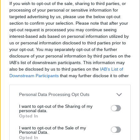
rá a bélyegét a piaci hangulatra, egyetlen euróért már 1.28
If you wish to opt-out of the sale, sharing to third parties, or
processing of your personal or sensitive information for
zöldhasú bankjegyet adtak ma. A Deutsche Bank elemzője
targeted advertising by us, please use the below opt-out
vételre minősítette fel az AIG papírjait, miután egy éves
section to confirm your selection. Please note that after your
időtávot tekintve vonzó befektetési lehetőségnek tartja a
opt-out request is processed you may continue seeing
biztosító óriás részvényeit. Az egy évvel korábbi 51 cent
interest-based ads based on personal information utilized by
helyett mindössze 44...
us or personal information disclosed to third parties prior to
your opt-out. You may separately opt-out of the further
disclosure of your personal information by third parties on the
KEDVES OLVASÓNK!
IAB’s list of downstream participants. This information may
also be disclosed by us to third parties on the
IAB’s List of
A keresett cikk a portfolio.hu hírarchívumához
Downstream Participants
that may further disclose it to other
tartozik, melynek olvasása előfizetéses
third parties.
regisztrációhoz kötött.
Personal Data Processing Opt Outs
Az előfizetés a következőket tartalmazza:
I want to opt-out of the Sharing of my
Portfolio.hu teljes cikkarchívum
personal data.
Kötéslisták: BÉT elmúlt 2 év napon belüli
Opted In
kötéslistái
I want to opt-out of the Sale of my
Personal Data.
Opted In
Előfizetés