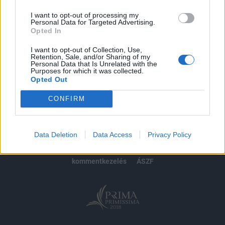
I want to opt-out of processing my
Personal Data for Targeted Advertising.
Opted In
MÁR ELŐFIZETŐNK VAGY?
BEJELENTKEZÉS
I want to opt-out of Collection, Use,
Retention, Sale, and/or Sharing of my
Personal Data that Is Unrelated with the
Purposes for which it was collected.
Opted Out
CONFIRM
© 2026 Portfolio
impresszum
jogi nyilatkozat
süti beállítások
Data Deletion
Data Access
Privacy Policy
adatvédelem
szerzői jogok
médiaajánlat
karrier
kommentkezelés
ÁSZF