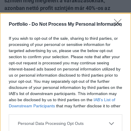
szinten még megfelelt a várakozásoknak,
azonban nettó profit szintjén már 40%-os az
elmaradás. Az első piaci kommentárok
fókuszában elsősorban az éves menedzsment
Portfolio -
Do Not Process My Personal Information
tervszámok fenntarthatósága áll. Ugyan a
cégvezetés kiáll korábbi számai mellett, több
If you wish to opt-out of the sale, sharing to third parties, or
processing of your personal or sensitive information for
elemző kilátásba helyezte a negatív
targeted advertising by us, please use the below opt-out
felülvizsgálatot.
section to confirm your selection. Please note that after your
opt-out request is processed you may continue seeing
A Pliva sztori legkritikusabb eleme, hogy túl nagy kitettsége
interest-based ads based on personal information utilized by
volt a cégnek egy termékkel szemben. A menedzsment
us or personal information disclosed to third parties prior to
folyamatosan azt kommunikálta, hogy a termék
your opt-out. You may separately opt-out of the further
szabadalmi kifutására felkészült és új bevezetésekkel
disclosure of your personal information by third parties on the
IAB’s list of downstream participants. This information may
kompenzálni tudja majd az árbevétel visszaesést. Ez
also be disclosed by us to third parties on the
IAB’s List of
gyakorlatilag igaznak is bizonyult egyelőre, árbevételi
Downstream Participants
that may further disclose it to other
oldalon a várakozásoknak megfelelő teljesítményt nyújt...
third parties.
Personal Data Processing Opt Outs
KEDVES OLVASÓNK!