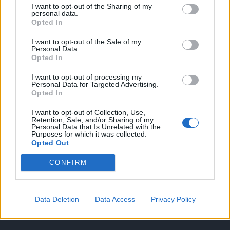
I want to opt-out of the Sharing of my
A keresett cikk a portfolio.hu hírarchívumához
personal data.
Opted In
tartozik, melynek olvasása előfizetéses
regisztrációhoz kötött.
I want to opt-out of the Sale of my
Personal Data.
Az előfizetés a következőket tartalmazza:
Opted In
Portfolio.hu teljes cikkarchívum
I want to opt-out of processing my
Kötéslisták: BÉT elmúlt 2 év napon belüli
Personal Data for Targeted Advertising.
Opted In
kötéslistái
I want to opt-out of Collection, Use,
Retention, Sale, and/or Sharing of my
Előfizetés
Personal Data that Is Unrelated with the
Purposes for which it was collected.
Opted Out
MÁR ELŐFIZETŐNK VAGY?
BEJELENTKEZÉS
CONFIRM
Data Deletion
Data Access
Privacy Policy