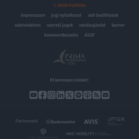
© 2026 Portfolio
impresszum
jogi nyilatkozat
süti beállítások
adatvédelem
szerzői jogok
médiaajánlat
karrier
kommentkezelés
ÁSZF
Itt keressen minket:
Partnereink