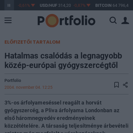
F
363,17
-0,61%
USD/HUF
314,20
-0,87%
BITCOIN
64 796,49
ELŐFIZETŐI TARTALOM
Hatalmas csalódás a legnagyobb
közép-európai gyógyszercégtől
Portfolio
2004. november 04. 12:25
3%-os árfolyameséssel reagált a horvát
gyógyszercég, a Pliva árfolyama Londonban az
első háromnegyedév eredményeinek
közzétételére. A társaság teljesítménye árbevételi