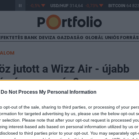
R/HUF
363,57
-0,5%
USD/HUF
314,64
-0,73%
BITCOIN
64 823
EFEKTETÉS
BANK
DEVIZA
GAZDASÁG
GLOBÁL
UNIÓS FORRÁ
TALOM
z jutott a Wizz Air - újabb
és és nyereség?
-
Do Not Process My Personal Information
0
to opt-out of the sale, sharing to third parties, or processing of your per
formation for targeted advertising by us, please use the below opt-out s
r selection. Please note that after your opt-out request is processed y
al 2004 májusában felszálló Wizz Air a napokban hajt
eing interest-based ads based on personal information utilized by us or
ejelentett 25 millió eurós (mintegy 6.1 mrd Ft-os) fin
disclosed to third parties prior to your opt-out. You may separately opt-