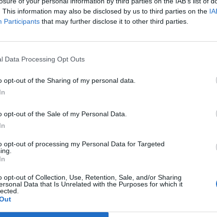
losure of your personal information by third parties on the IAB’s list of
. This information may also be disclosed by us to third parties on the
IA
lvánosságot a diszkont-légitársaság. Mint ismeretes, a három kör
Participants
that may further disclose it to other third parties.
yre váltható hitellel a Wizz Air finanszírozása a működés első 
mederbe került. "A 25 millió eurós finanszírozás és az év eleje 
űködés biztosítják a jövőbeni növekedést"...
l Data Processing Opt Outs
o opt-out of the Sharing of my personal data.
ASÓNK!
In
a portfolio.hu hírarchívumához tartozik, melynek olvasása előf
o opt-out of the Sale of my Personal Data.
ötött.
In
övetkezőket tartalmazza:
to opt-out of processing my Personal Data for Targeted
 teljes cikkarchívum
ing.
 BÉT elmúlt 2 év napon belüli
In
o opt-out of Collection, Use, Retention, Sale, and/or Sharing
ersonal Data that Is Unrelated with the Purposes for which it
lected.
Előfizetés
Out