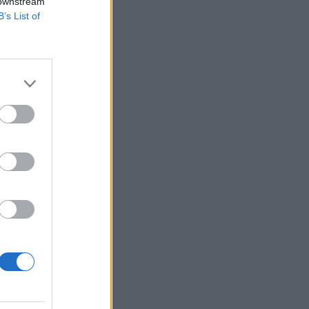
 downstream
B’s List of
ben lehívott, hosszú
hónapjaihoz képest
óta pozitív
izetéses