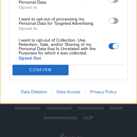
Personal Data.
kötéslistái
Opted In
Előfizetés
I want to opt-out of processing my
Personal Data for Targeted Advertising.
Opted In
I want to opt-out of Collection, Use,
MÁR ELŐFIZETŐNK VAGY?
BEJELENTKEZÉS
Retention, Sale, and/or Sharing of my
Personal Data that Is Unrelated with the
Purposes for which it was collected.
Opted Out
CONFIRM
© 2026 Portfolio
Data Deletion
Data Access
Privacy Policy
impresszum
jogi nyilatkozat
süti beállítások
adatvédelem
szerzői jogok
médiaajánlat
karrier
kommentkezelés
ÁSZF