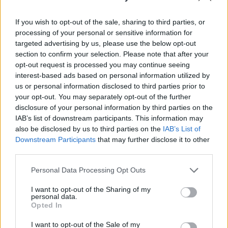
országának részvénypiacán.
If you wish to opt-out of the sale, sharing to third parties, or
A Nikkei 225 0.3%-kal csökkenve, 11,360 ponton zárt, míg a
processing of your personal or sensitive information for
tőzsde első szekciójának valamennyi papírját tartalmazó
targeted advertising by us, please use the below opt-out
Topix 0.4%-os mínuszban, 1,146 ponton állapodott meg. A
section to confirm your selection. Please note that after your
bankszektorban az UFJ állítólag kész elfogadni az MTFG
opt-out request is processed you may continue seeing
nem túl kedvező felvásárlási ajánlatát, így a Sumitomo
interest-based ads based on personal information utilized by
us or personal information disclosed to third parties prior to
kiszáll a csatározásból. A hír hatására az UFJ 3.5%-kal
your opt-out. You may separately opt-out of the further
értékelődött le. Az MTFG 0.5...
disclosure of your personal information by third parties on the
IAB’s list of downstream participants. This information may
also be disclosed by us to third parties on the
IAB’s List of
KEDVES OLVASÓNK!
Downstream Participants
that may further disclose it to other
third parties.
A keresett cikk a portfolio.hu hírarchívumához
tartozik, melynek olvasása előfizetéses
Personal Data Processing Opt Outs
regisztrációhoz kötött.
I want to opt-out of the Sharing of my
Az előfizetés a következőket tartalmazza:
personal data.
Opted In
Portfolio.hu teljes cikkarchívum
Kötéslisták: BÉT elmúlt 2 év napon belüli
I want to opt-out of the Sale of my