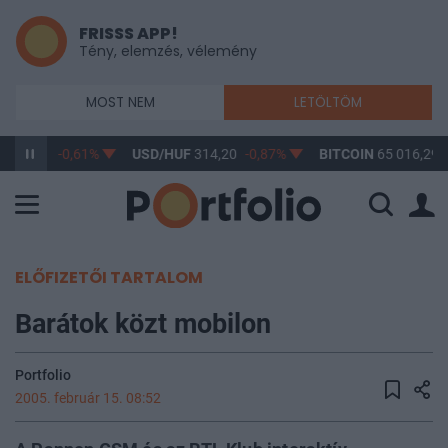
FRISSS APP!
Tény, elemzés, vélemény
MOST NEM
LETÖLTÖM
F
363,17
-0,61%
USD/HUF
314,20
-0,87%
BITCOIN
65 016,29
ELŐFIZETŐI TARTALOM
Barátok közt mobilon
Portfolio
2005. február 15. 08:52