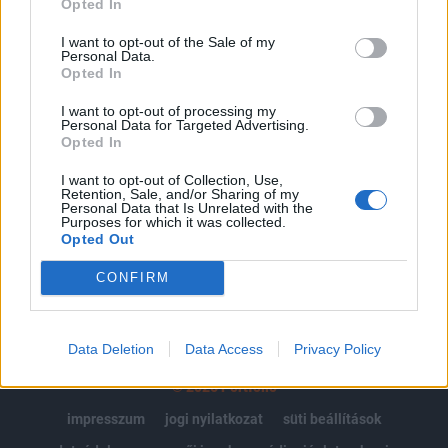
Opted In
Az előfizetés a következőket tartalmazza:
I want to opt-out of the Sale of my
Personal Data.
Portfolio.hu teljes cikkarchívum
Opted In
Kötéslisták: BÉT elmúlt 2 év napon belüli
kötéslistái
I want to opt-out of processing my
Personal Data for Targeted Advertising.
Opted In
Előfizetés
I want to opt-out of Collection, Use,
Retention, Sale, and/or Sharing of my
Personal Data that Is Unrelated with the
Purposes for which it was collected.
MÁR ELŐFIZETŐNK VAGY?
BEJELENTKEZÉS
Opted Out
CONFIRM
Data Deletion
Data Access
Privacy Policy
© 2026 Portfolio
impresszum
jogi nyilatkozat
süti beállítások