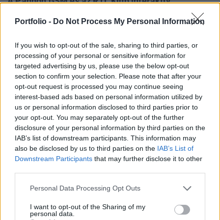
A Pannon GSM és az RTL Klub interaktív
tartalomszolgáltató partnere, az IKO New Media
Portfolio -
Do Not Process My Personal Information
együttműködése nyomán 2005. február 14-től
mobilon is nézhetőek a kereskedelmi csatorna
If you wish to opt-out of the sale, sharing to third parties, or
legnépszerűbb műsorai a Pannon GSM hálózatán.
processing of your personal or sensitive information for
targeted advertising by us, please use the below opt-out
Az a Pannon GSM előfizető, akinek WAP-hozzáférése és
section to confirm your selection. Please note that after your
erre alkalmas* készüléke van, mobilja segítségével nyomon
opt-out request is processed you may continue seeing
követheti az RTL Klub legnépszerűbb műsorait, sorozatait,
interest-based ads based on personal information utilized by
us or personal information disclosed to third parties prior to
így a Barátok közt éppen adásba került részét -illetve a
your opt-out. You may separately opt-out of the further
megelőző részeket is -, a Fókusz, később a Heti Hetes
disclosure of your personal information by third parties on the
legérdekesebb riportjait, poénjait, de látható-hallható az
IAB’s list of downstream participants. This information may
Autómánia, filmelőzetesek...
also be disclosed by us to third parties on the
IAB’s List of
Downstream Participants
that may further disclose it to other
third parties.
KEDVES OLVASÓNK!
Personal Data Processing Opt Outs
A keresett cikk a portfolio.hu hírarchívumához
tartozik, melynek olvasása előfizetéses
I want to opt-out of the Sharing of my
personal data.
regisztrációhoz kötött.