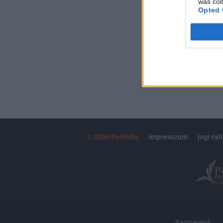
was col
kötéslistái
Opted 
MÁR ELŐFIZETŐ
© 2026 Portfolio
impresszum
jogi nyi
Partnereink