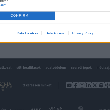
lected.
Out
CONFIRM
Előfizetés
Data Deletion
Data Access
Privacy Policy
NK VAGY?
BEJELENTKEZÉS
latkozat
süti beállítások
adatvédelem
szerzői jogok
médiaaj
Itt keressen minket: