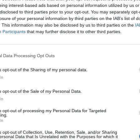
eing interest-based ads based on personal information utilized by us or
0
disclosed to third parties prior to your opt-out. You may separately opt-
losure of your personal information by third parties on the IAB’s list of
. This information may also be disclosed by us to third parties on the
IA
yorsétterem-láncának Mcrágalmazásáért elítélt két brit
Participants
that may further disclose it to other third parties.
ntést hozott az emberi jogokért felelős Európai Bírós
helyű döntéshozók kimondták: Helen Steel és David Morris tárg
l Data Processing Opt Outs
r fontos büntetés kiszabása nem volt megfelelő, az 1997-ben hozo
uk szabadsága sérült. Nagy-Britannia jogtörténetének leghossz
o opt-out of the Sharing of my personal data.
emény idézte elő: Steel és Morris olyan röpiratokat terjesztett...
In
ASÓNK!
o opt-out of the Sale of my Personal Data.
In
a portfolio.hu hírarchívumához tartozik, melynek olvasása előf
to opt-out of processing my Personal Data for Targeted
ötött.
ing.
In
övetkezőket tartalmazza:
 teljes cikkarchívum
o opt-out of Collection, Use, Retention, Sale, and/or Sharing
ersonal Data that Is Unrelated with the Purposes for which it
 BÉT elmúlt 2 év napon belüli