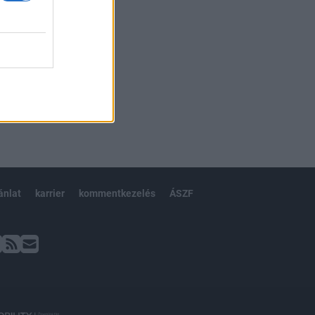
ánlat
karrier
kommentkezelés
ÁSZF