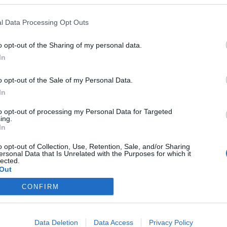
ASÓNK!
l Data Processing Opt Outs
a portfolio.hu hírarchívumához tartozik, melynek olvasása előf
ötött.
o opt-out of the Sharing of my personal data.
In
övetkezőket tartalmazza:
 teljes cikkarchívum
o opt-out of the Sale of my Personal Data.
 BÉT elmúlt 2 év napon belüli
In
to opt-out of processing my Personal Data for Targeted
ing.
Előfizetés
In
o opt-out of Collection, Use, Retention, Sale, and/or Sharing
ersonal Data that Is Unrelated with the Purposes for which it
NK VAGY?
BEJELENTKEZÉS
lected.
Out
CONFIRM
Data Deletion
Data Access
Privacy Policy
latkozat
süti beállítások
adatvédelem
szerzői jogok
médiaaj