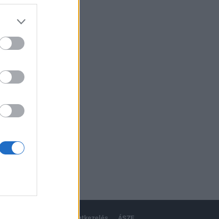
izetéses
ánlat
karrier
kommentkezelés
ÁSZF