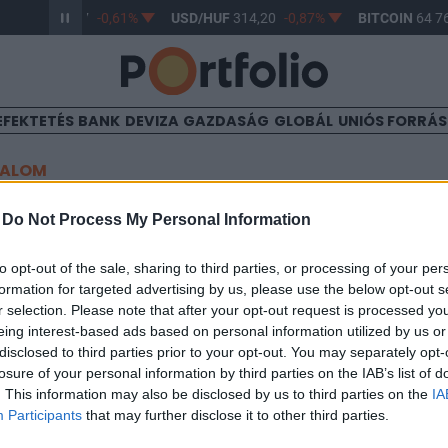
R/HUF
363,17
-0,61%
USD/HUF
314,20
-0,87%
BITCOIN
64 76
EFEKTETÉS
BANK
DEVIZA
GAZDASÁG
GLOBÁL
UNIÓS FORRÁ
TALOM
 Matávnál
-
Do Not Process My Personal Information
to opt-out of the sale, sharing to third parties, or processing of your per
formation for targeted advertising by us, please use the below opt-out s
5
r selection. Please note that after your opt-out request is processed y
eing interest-based ads based on personal information utilized by us or
odást írt alá az X-Byte Kft. megvásárlásáról. A hazai telekomvál
disclosed to third parties prior to your opt-out. You may separately opt-
losure of your personal information by third parties on the IAB’s list of
izárólagos tulajdonában lévő BCN Rendszerház Kft.-től, a fenn
. This information may also be disclosed by us to third parties on the
IA
én kizárólagos tulajdonában lévő Safecom Rt.-től vásárolja meg.
Participants
that may further disclose it to other third parties.