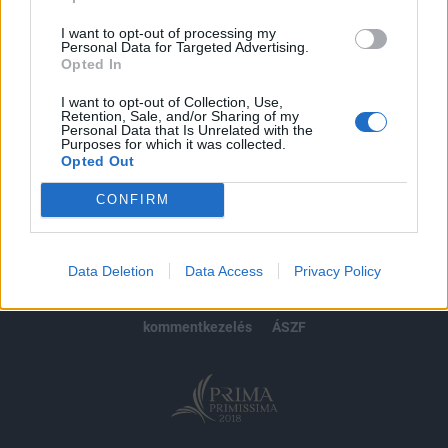
Előfizetés
I want to opt-out of processing my
Personal Data for Targeted Advertising.
Opted In
MÁR ELŐFIZETŐNK VAGY?
BEJELENTKEZÉS
I want to opt-out of Collection, Use,
Retention, Sale, and/or Sharing of my
Personal Data that Is Unrelated with the
Purposes for which it was collected.
Opted Out
CONFIRM
© 2026 Portfolio
impresszum
jogi nyilatkozat
süti beállítások
Data Deletion
Data Access
Privacy Policy
adatvédelem
szerzői jogok
médiaajánlat
karrier
kommentkezelés
ÁSZF