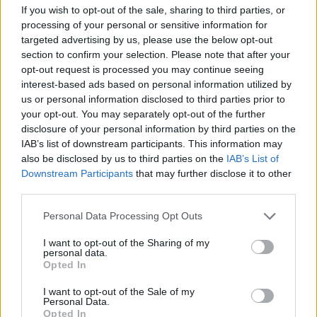
If you wish to opt-out of the sale, sharing to third parties, or
érdeklődés középpontjában a vezető részvények közül:
processing of your personal or sensitive information for
mindkét papír újabb magasságokban foroghat. A tegnapi
targeted advertising by us, please use the below opt-out
nap nyertesének számító Matáv piaca is csalogathat még
section to confirm your selection. Please note that after your
vételi érdeklődöket a parkettre. A telekomrészvények New
opt-out request is processed you may continue seeing
York-ban 910 Ft-on állapodtak meg. A kisebbeknél 230-240
interest-based ads based on personal information utilized by
Ft között stabilizálódhat a Fotex...
us or personal information disclosed to third parties prior to
your opt-out. You may separately opt-out of the further
disclosure of your personal information by third parties on the
KEDVES OLVASÓNK!
IAB’s list of downstream participants. This information may
also be disclosed by us to third parties on the
IAB’s List of
A keresett cikk a portfolio.hu hírarchívumához
Downstream Participants
that may further disclose it to other
tartozik, melynek olvasása előfizetéses
third parties.
regisztrációhoz kötött.
Personal Data Processing Opt Outs
Az előfizetés a következőket tartalmazza:
I want to opt-out of the Sharing of my
Portfolio.hu teljes cikkarchívum
personal data.
Opted In
Kötéslisták: BÉT elmúlt 2 év napon belüli
kötéslistái
I want to opt-out of the Sale of my
Personal Data.
Opted In