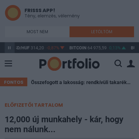
FRISSS APP!
Tény, elemzés, vélemény
MOST NEM
LETÖLTÖM
USD/HUF
314,20
-0,87%
BITCOIN
64 975,59
0,13%
BUX
FONTOS
Összefogott a lakosság: rendkívüli takarékosság mentette meg Magyarországot a sötétségtől
ELŐFIZETŐI TARTALOM
12,000 új munkahely - kár, hogy
nem nálunk...