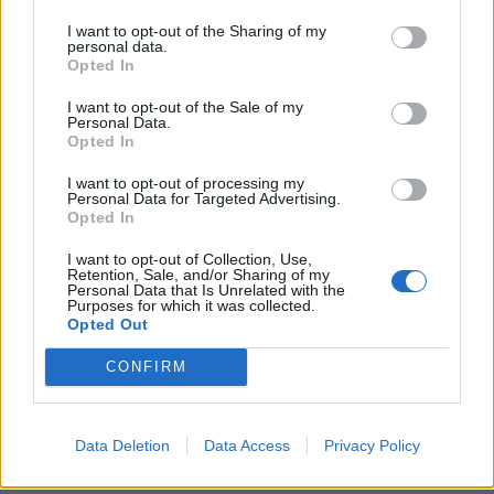
(26, 32, 37és 42 inch)...
I want to opt-out of the Sharing of my
personal data.
Opted In
KEDVES OLVASÓNK!
I want to opt-out of the Sale of my
Personal Data.
A keresett cikk a portfolio.hu hírarchívumához
Opted In
tartozik, melynek olvasása előfizetéses
I want to opt-out of processing my
regisztrációhoz kötött.
Personal Data for Targeted Advertising.
Opted In
Az előfizetés a következőket tartalmazza:
Portfolio.hu teljes cikkarchívum
I want to opt-out of Collection, Use,
Retention, Sale, and/or Sharing of my
Kötéslisták: BÉT elmúlt 2 év napon belüli
Personal Data that Is Unrelated with the
Purposes for which it was collected.
kötéslistái
Opted Out
Előfizetés
CONFIRM
MÁR ELŐFIZETŐNK VAGY?
BEJELENTKEZÉS
Data Deletion
Data Access
Privacy Policy