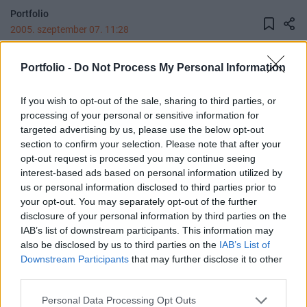
Portfolio
2005. szeptember 07. 11:28
A világ második legnagyobb LCD képernyő-
Portfolio -
Do Not Process My Personal Information
gyártója, az LG.Philips 536 millió dollárt tervez
befektetni 2011-ig Lengyelországban. Az újonnan
If you wish to opt-out of the sale, sharing to third parties, or
processing of your personal or sensitive information for
felállítandó LCD modul gyár 2006-ban kezdődő
targeted advertising by us, please use the below opt-out
építésére még ebben a hónapban leánycéget
section to confirm your selection. Please note that after your
állítanak fel, a termelés pedig 2007 első felétől
opt-out request is processed you may continue seeing
kezdődhet meg a dél-lengyelországi Wroclaw-
interest-based ads based on personal information utilized by
us or personal information disclosed to third parties prior to
ban.
your opt-out. You may separately opt-out of the further
disclosure of your personal information by third parties on the
A befektetésről szóló szerződést a lengyel kormány és a
IAB’s list of downstream participants. This information may
cég hamarosan aláírja, ezzel az LG.Philips lesz a világ első
also be disclosed by us to third parties on the
IAB’s List of
LCD gyártója, mely üzemet állít fel Európában. A gyártósor
Downstream Participants
that may further disclose it to other
induló kapacitása 3 millió modul/év, majd a folyamatos
third parties.
beruházásokkal az értéket 2011-ig 11 millió modul/évre
Personal Data Processing Opt Outs
bővítik. A szalagokról Lengyelországban nagyképernyős