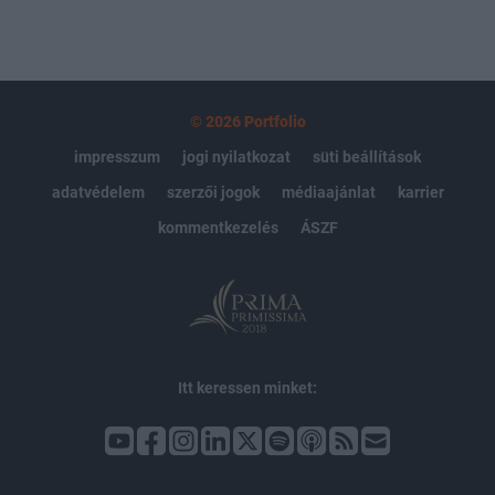
© 2026 Portfolio
impresszum
jogi nyilatkozat
süti beállítások
adatvédelem
szerzői jogok
médiaajánlat
karrier
kommentkezelés
ÁSZF
Itt keressen minket: