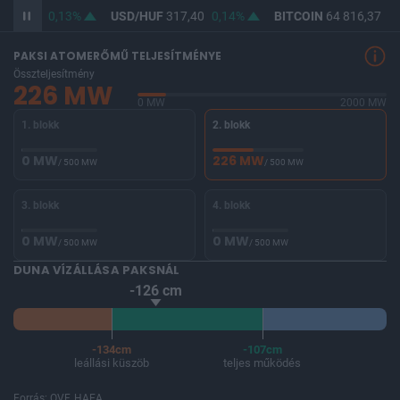
365,90
0,13%
USD/HUF
317,40
0,14%
BITCOIN
64 816,37
0,
PAKSI ATOMERŐMŰ TELJESÍTMÉNYE
Összteljesítmény
226 MW
0 MW
2000 MW
1. blokk
2. blokk
0 MW
226 MW
/ 500 MW
/ 500 MW
3. blokk
4. blokk
0 MW
0 MW
/ 500 MW
/ 500 MW
DUNA VÍZÁLLÁSA PAKSNÁL
-126 cm
-134cm
-107cm
leállási küszöb
teljes működés
Forrás: OVF, HAEA