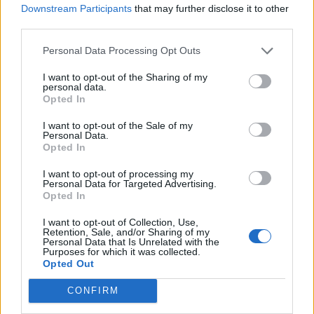
Downstream Participants
that may further disclose it to other
third parties.
A Dow Jones 1.4, a Nasdaq 1.2, az S&P 500 1.3%-kal
emelkedett. A hurrikán kedvező hatása továbbra is segíti a
Personal Data Processing Opt Outs
Home Depot papírjait, melyek ismét a Dow komponensek
legnagyobb nyertesei lettek 3.4%-os felértékelődéssel.A
I want to opt-out of the Sharing of my
personal data.
Wal-Martnak jól jött az olajárak csökkenése, mely a
Opted In
fogyasztás várható növekedésén keresztül segíti a
I want to opt-out of the Sale of my
kiskereskedelmi óriást. A kurzus 2.6%-kal emelkedett....
Personal Data.
Opted In
KEDVES OLVASÓNK!
I want to opt-out of processing my
Personal Data for Targeted Advertising.
Opted In
A keresett cikk a portfolio.hu hírarchívumához
tartozik, melynek olvasása előfizetéses
I want to opt-out of Collection, Use,
regisztrációhoz kötött.
Retention, Sale, and/or Sharing of my
Personal Data that Is Unrelated with the
Purposes for which it was collected.
Az előfizetés a következőket tartalmazza:
Opted Out
Portfolio.hu teljes cikkarchívum
CONFIRM
Kötéslisták: BÉT elmúlt 2 év napon belüli
kötéslistái