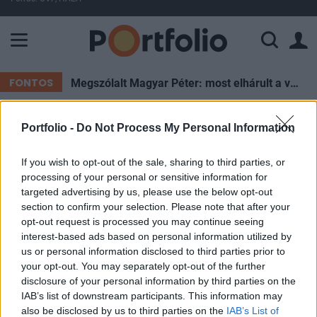
A Paksi Atomerőmű összteljesítménye 226 MW. A Duna vízállá
FONTOS
Megszólalt Magyar Péter: most elhárult a veszély, de Pakson újra pattanásig feszülhet a helyzet
Portfolio -
Do Not Process My Personal Information
ELŐFIZETŐI TARTALOM
If you wish to opt-out of the sale, sharing to third parties, or
Erősen kezdett Amerika
processing of your personal or sensitive information for
targeted advertising by us, please use the below opt-out
Portfolio
section to confirm your selection. Please note that after your
2005. szeptember 07. 08:09
opt-out request is processed you may continue seeing
interest-based ads based on personal information utilized by
us or personal information disclosed to third parties prior to
A hétfői szünnap után meggyőzőz erősödéssel
your opt-out. You may separately opt-out of the further
kezdték a hetet az amerikai részvénypiacot, a
disclosure of your personal information by third parties on the
hangulatot a Katrina után sorozatosan visszatérő
IAB’s list of downstream participants. This information may
also be disclosed by us to third parties on the
IAB’s List of
finomítók és a csökkenő olajárak határozták meg.