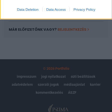
Data Deletion
Data Access
Privacy Policy
Előfizetés
MÁR ELŐFIZETŐNK VAGY?
BEJELENTKEZÉS
© 2026 Portfolio
impresszum
jogi nyilatkozat
süti beállítások
adatvédelem
szerzői jogok
médiaajánlat
karrier
kommentkezelés
ÁSZF