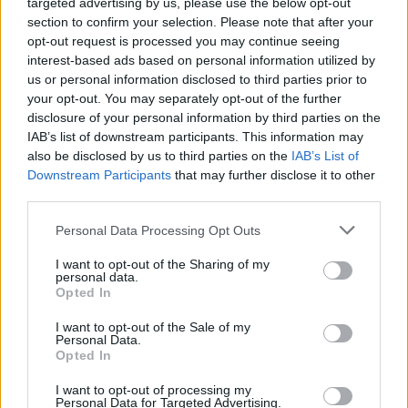
targeted advertising by us, please use the below opt-out
inflációs és a kamatemelési félelmeket  utóbbihoz
section to confirm your selection. Please note that after your
kapcsolódóan...
opt-out request is processed you may continue seeing
interest-based ads based on personal information utilized by
us or personal information disclosed to third parties prior to
KEDVES OLVASÓNK!
your opt-out. You may separately opt-out of the further
disclosure of your personal information by third parties on the
A keresett cikk a portfolio.hu hírarchívumához
IAB’s list of downstream participants. This information may
tartozik, melynek olvasása előfizetéses
also be disclosed by us to third parties on the
IAB’s List of
regisztrációhoz kötött.
Downstream Participants
that may further disclose it to other
third parties.
Az előfizetés a következőket tartalmazza:
Portfolio.hu teljes cikkarchívum
Personal Data Processing Opt Outs
Kötéslisták: BÉT elmúlt 2 év napon belüli
I want to opt-out of the Sharing of my
kötéslistái
personal data.
Opted In
Előfizetés
I want to opt-out of the Sale of my
Personal Data.
Opted In
MÁR ELŐFIZETŐNK VAGY?
BEJELENTKEZÉS
I want to opt-out of processing my
Personal Data for Targeted Advertising.