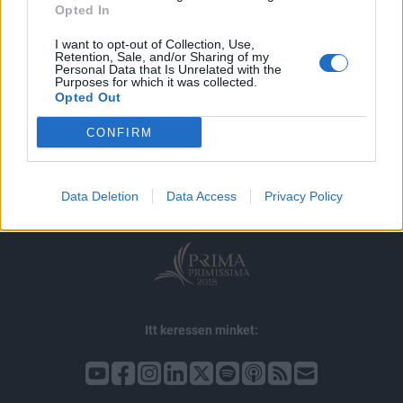
Opted In
I want to opt-out of Collection, Use,
Retention, Sale, and/or Sharing of my
Personal Data that Is Unrelated with the
Purposes for which it was collected.
Opted Out
© 2026 Portfolio
CONFIRM
impresszum
jogi nyilatkozat
süti beállítások
adatvédelem
szerzői jogok
médiaajánlat
karrier
Data Deletion
Data Access
Privacy Policy
kommentkezelés
ÁSZF
Itt keressen minket: