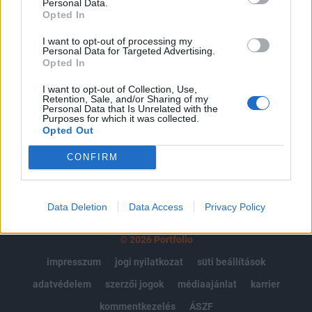
Personal Data.
Portfolio.hu teljes cikkarchívum
Opted In
Kötéslisták: BÉT elmúlt 2 év napon belüli
I want to opt-out of processing my
kötéslistái
Personal Data for Targeted Advertising.
Opted In
Előfizetés
I want to opt-out of Collection, Use,
Retention, Sale, and/or Sharing of my
Personal Data that Is Unrelated with the
Purposes for which it was collected.
MÁR ELŐFIZETŐNK VAGY?
BEJELENTKEZÉS
Opted Out
CONFIRM
Data Deletion
Data Access
Privacy Policy
© 2026 Portfolio
impresszum
jogi nyilatkozat
süti beállítások
adatvédelem
szerzői jogok
médiaajánlat
karrier
kommentkezelés
ÁSZF