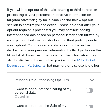
üzletek a NABI piacán az elmúlt percekben. Az
árfolyamot eddig többször megtartotta a 200 Ft-os
If you wish to opt-out of the sale, sharing to third parties, or
processing of your personal or sensitive information for
szint, amely most elesett.
targeted advertising by us, please use the below opt-out
section to confirm your selection. Please note that after your
NABIReal-time árfolyamInformációs panelAdatletöltés A
opt-out request is processed you may continue seeing
papírok közel 40 ezer darabos forgalma lényegesen
interest-based ads based on personal information utilized by
magasabb a megszokottnál. Vételi oldal immár 180 Ft
us or personal information disclosed to third parties prior to
alatt található a kereskedési könyvben, egyetlen kötéssel
your opt-out. You may separately opt-out of the further
tízperces kényszerszünet várhat a befektetőkre. Az eladók
disclosure of your personal information by third parties on the
aktivitása minden bizonnyal az Első Magyar Alap tegnapi
IAB’s list of downstream participants. This information may
bejelentésének hatására élénkült fel,...
also be disclosed by us to third parties on the
IAB’s List of
Downstream Participants
that may further disclose it to other
third parties.
KEDVES OLVASÓNK!
Personal Data Processing Opt Outs
A keresett cikk a portfolio.hu hírarchívumához
I want to opt-out of the Sharing of my
tartozik, melynek olvasása előfizetéses
personal data.
Opted In
regisztrációhoz kötött.
Az előfizetés a következőket tartalmazza:
I want to opt-out of the Sale of my