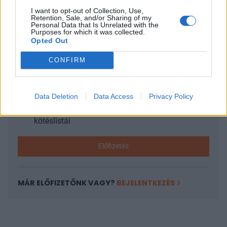
I want to opt-out of Collection, Use,
Retention, Sale, and/or Sharing of my
KEDVES OLVASÓNK!
Personal Data that Is Unrelated with the
Purposes for which it was collected.
A keresett cikk a portfolio.hu hírarchívumához
Opted Out
tartozik, melynek olvasása előfizetéses
CONFIRM
regisztrációhoz kötött.
Az előfizetés a következőket tartalmazza:
Portfolio.hu teljes cikkarchívum
Data Deletion
Data Access
Privacy Policy
Kötéslisták: BÉT elmúlt 2 év napon belüli
kötéslistái
Előfizetés
MÁR ELŐFIZETŐNK VAGY?
BEJELENTKEZÉS