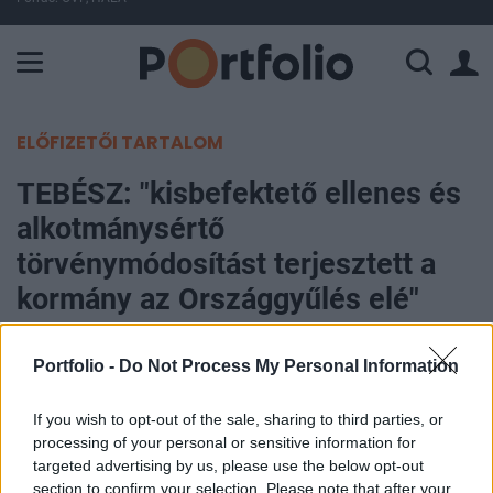
A Paksi Atomerőmű összteljesítménye 226 MW. A Duna vízállá
ELŐFIZETŐI TARTALOM
TEBÉSZ: "kisbefektető ellenes és
alkotmánysértő
törvénymódosítást terjesztett a
kormány az Országgyűlés elé"
Portfolio
Portfolio -
Do Not Process My Personal Information
2005. szeptember 26. 13:17
If you wish to opt-out of the sale, sharing to third parties, or
Kisbefektető ellenes, alkotmánysértő és az
processing of your personal or sensitive information for
Európai Unió cégfelvásárlásra vonatkozó
targeted advertising by us, please use the below opt-out
section to confirm your selection. Please note that after your