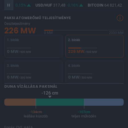
365,96
0,15%
USD/HUF
317,48
0,16%
BITCOIN
64 821,42
0,
PAKSI ATOMERŐMŰ TELJESÍTMÉNYE
Összteljesítmény
226 MW
0 MW
2000 MW
1. blokk
2. blokk
0 MW
226 MW
/ 500 MW
/ 500 MW
3. blokk
4. blokk
0 MW
0 MW
/ 500 MW
/ 500 MW
DUNA VÍZÁLLÁSA PAKSNÁL
-126 cm
-134cm
-107cm
leállási küszöb
teljes működés
Forrás: OVF, HAEA