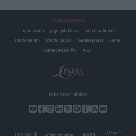
© 2026 Portfolio
impresszum
jogi nyilatkozat
süti beállítások
adatvédelem
szerzői jogok
médiaajánlat
karrier
kommentkezelés
ÁSZF
Itt keressen minket:
Partnereink