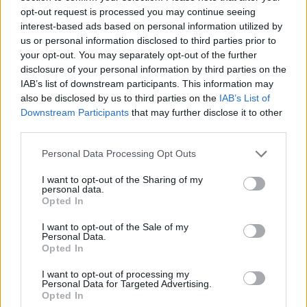
irányelvét is teljes mértékben figyelmen kívül
opt-out request is processed you may continue seeing
hagyja a kormány legújabb PSZÁF törvényt
interest-based ads based on personal information utilized by
módosító javaslata, melynek tárgyalását e hét
us or personal information disclosed to third parties prior to
keddjén kezdi meg az Országgyűlés - tette közzé a
your opt-out. You may separately opt-out of the further
disclosure of your personal information by third parties on the
TEBÉSZ. A módosítási javaslatot a
IAB’s list of downstream participants. This information may
Pénzügyminisztérium mindvégig titkosan kezelte,
also be disclosed by us to third parties on the
IAB’s List of
a kisbefektetők érdekvédelmi szervezete, a
Downstream Participants
that may further disclose it to other
TEBÉSZ, azt konkrét kérése ellenére sem kapta
third parties.
meg. Így csak a parlament honlapján olvashatta
Personal Data Processing Opt Outs
először a törvényjavaslat szövegét.
I want to opt-out of the Sharing of my
personal data.
A TEBÉSZ szerint, a kisbefektetői jogok szisztematikus
Opted In
korlátozására készül a kormány a Pénzügyi Szervezetek
Állami Felügyeletéről szóló törvény legújabb
I want to opt-out of the Sale of my
Personal Data.
módosításában. Ennek oka minden bizonnyal az immár 2
Opted In
éve tartó Brau-Heineken felvásárlási ügy során felmerült és
a felügyeletet hátrányosan érintő problémák magyar
I want to opt-out of processing my
Personal Data for Targeted Advertising.
jogrendszerből történő kiiktatása. Mint...
Opted In