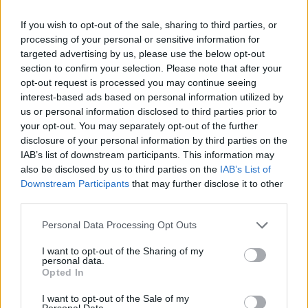
A régióban a lengyel WIG 20 0.1, az orosz RTS 1%-kal
If you wish to opt-out of the sale, sharing to third parties, or
emelkedett, a cseh PX 50 gyakorlatilag stagnál. OTPReal-
processing of your personal or sensitive information for
time árfolyamInformációs panelAdatletöltésA romániai
targeted advertising by us, please use the below opt-out
ambíciókat dédelgető OTP kurzusa a kereskedés korai
section to confirm your selection. Please note that after your
szakaszában 8,550 Ft-ig is emelkedett, ezt követően
opt-out request is processed you may continue seeing
azonban zuhanással folytatódott a nap, ebédidőre 0.1%-os
interest-based ads based on personal information utilized by
mínuszig, 8,420 Ft-ra küzdötték vissza magukat a
us or personal information disclosed to third parties prior to
papírok....
your opt-out. You may separately opt-out of the further
disclosure of your personal information by third parties on the
IAB’s list of downstream participants. This information may
KEDVES OLVASÓNK!
also be disclosed by us to third parties on the
IAB’s List of
Downstream Participants
that may further disclose it to other
A keresett cikk a portfolio.hu hírarchívumához
third parties.
tartozik, melynek olvasása előfizetéses
Personal Data Processing Opt Outs
regisztrációhoz kötött.
I want to opt-out of the Sharing of my
Az előfizetés a következőket tartalmazza:
personal data.
Portfolio.hu teljes cikkarchívum
Opted In
Kötéslisták: BÉT elmúlt 2 év napon belüli
I want to opt-out of the Sale of my
kötéslistái
Personal Data.