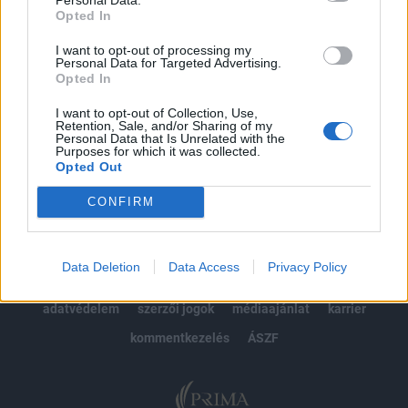
Opted In
Előfizetés
I want to opt-out of processing my
Personal Data for Targeted Advertising.
Opted In
MÁR ELŐFIZETŐNK VAGY?
BEJELENTKEZÉS
I want to opt-out of Collection, Use,
Retention, Sale, and/or Sharing of my
Personal Data that Is Unrelated with the
Purposes for which it was collected.
Opted Out
CONFIRM
© 2026 Portfolio
Data Deletion
Data Access
Privacy Policy
impresszum
jogi nyilatkozat
süti beállítások
adatvédelem
szerzői jogok
médiaajánlat
karrier
kommentkezelés
ÁSZF