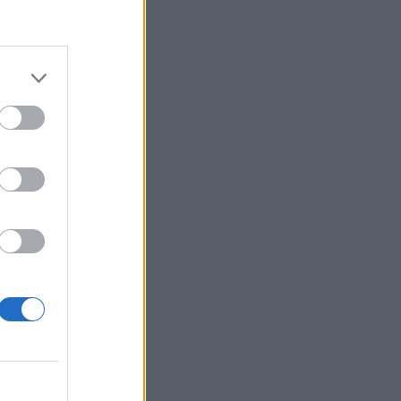
. A szektortársak
izetéses