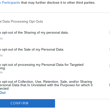
Participants
that may further disclose it to other third parties.
 üzemi szinten veszteséget váró Pioneer 1.8%-kal értékelődött le
a Sony 0.5%-kal gyarapodott. A bankszektorban a Mizuho...
l Data Processing Opt Outs
ASÓNK!
o opt-out of the Sharing of my personal data.
a portfolio.hu hírarchívumához tartozik, melynek olvasása előf
In
ötött.
o opt-out of the Sale of my Personal Data.
övetkezőket tartalmazza:
In
 teljes cikkarchívum
 BÉT elmúlt 2 év napon belüli
to opt-out of processing my Personal Data for Targeted
ing.
In
o opt-out of Collection, Use, Retention, Sale, and/or Sharing
Előfizetés
ersonal Data that Is Unrelated with the Purposes for which it
lected.
Out
NK VAGY?
BEJELENTKEZÉS
CONFIRM