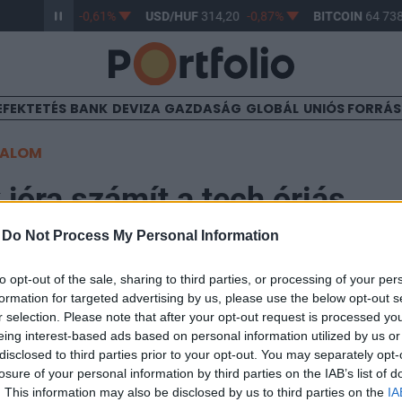
/HUF
363,17
-0,61%
USD/HUF
314,20
-0,87%
BITCOIN
64 738
EFEKTETÉS
BANK
DEVIZA
GAZDASÁG
GLOBÁL
UNIÓS FORRÁ
TALOM
jóra számít a tech óriás
-
Do Not Process My Personal Information
07
to opt-out of the sale, sharing to third parties, or processing of your per
formation for targeted advertising by us, please use the below opt-out s
hatja maga mögött az elmúlt kereskedést a japán rész
r selection. Please note that after your opt-out request is processed y
eing interest-based ads based on personal information utilized by us or
orban a Pioneer pesszimista jelentése alapozta meg.
disclosed to third parties prior to your opt-out. You may separately opt-
losure of your personal information by third parties on the IAB’s list of
al csökkenve, 13,690 ponton zárt, míg a tőzsde első szekcióján
. This information may also be disclosed by us to third parties on the
IA
opix 0.9%-os mínuszban, 1,410 ponton állapodott meg. A techn