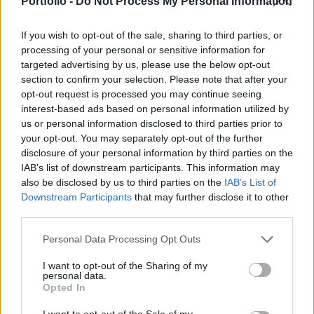
Portfolio -
Do Not Process My Personal Information
folyamatban.
If you wish to opt-out of the sale, sharing to third parties, or
További előnyt jelent a kontinens szintű érdekvédelem és
processing of your personal or sensitive information for
lobbi-tevékenység, valamint a közvetlen részvétel a CEFIC
targeted advertising by us, please use the below opt-out
üzleti (olefin és polimer) és egyéb területeinek munkájában.
section to confirm your selection. Please note that after your
opt-out request is processed you may continue seeing
Nem elhanyagolható az európai vegyipari vezető cégekkel,
interest-based ads based on personal information utilized by
azok meghatározó egyéniségeivel való rendszeres
us or personal information disclosed to third parties prior to
kapcsolattartás lehetősége sem. A társaság CEFIC tagsága
your opt-out. You may separately opt-out of the further
hozzájárul a magyar vegyipar...
disclosure of your personal information by third parties on the
IAB’s list of downstream participants. This information may
also be disclosed by us to third parties on the
IAB’s List of
KEDVES OLVASÓNK!
Downstream Participants
that may further disclose it to other
third parties.
A keresett cikk a portfolio.hu hírarchívumához
tartozik, melynek olvasása előfizetéses
Personal Data Processing Opt Outs
regisztrációhoz kötött.
I want to opt-out of the Sharing of my
personal data.
Az előfizetés a következőket tartalmazza:
Opted In
Portfolio.hu teljes cikkarchívum
Kötéslisták: BÉT elmúlt 2 év napon belüli
I want to opt-out of the Sale of my