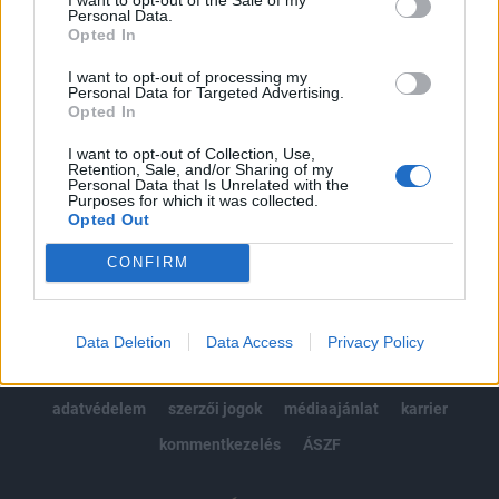
Personal Data.
kötéslistái
Opted In
I want to opt-out of processing my
Előfizetés
Personal Data for Targeted Advertising.
Opted In
I want to opt-out of Collection, Use,
MÁR ELŐFIZETŐNK VAGY?
BEJELENTKEZÉS
Retention, Sale, and/or Sharing of my
Personal Data that Is Unrelated with the
Purposes for which it was collected.
Opted Out
CONFIRM
© 2026 Portfolio
Data Deletion
Data Access
Privacy Policy
impresszum
jogi nyilatkozat
süti beállítások
adatvédelem
szerzői jogok
médiaajánlat
karrier
kommentkezelés
ÁSZF