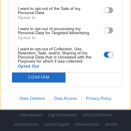
Az előfizetés a következőket tartalmazza:
I want to opt-out of the Sale of my
Portfolio.hu teljes cikkarchívum
Personal Data.
Kötéslisták: BÉT elmúlt 2 év napon belüli
Opted In
kötéslistái
I want to opt-out of processing my
Personal Data for Targeted Advertising.
Opted In
Előfizetés
I want to opt-out of Collection, Use,
Retention, Sale, and/or Sharing of my
Personal Data that Is Unrelated with the
MÁR ELŐFIZETŐNK VAGY?
BEJELENTKEZÉS
Purposes for which it was collected.
Opted Out
CONFIRM
Data Deletion
Data Access
Privacy Policy
© 2026 Portfolio
impresszum
jogi nyilatkozat
süti beállítások
adatvédelem
szerzői jogok
médiaajánlat
karrier