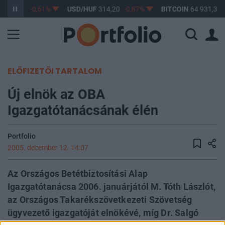
F
363,17
-0,61%
USD/HUF
314,20
-0,87%
BITCOIN
64 931,35
ELŐFIZETŐI TARTALOM
Új elnök az OBA
Igazgatótanácsának élén
Portfolio
2005. december 12. 14:07
Az Országos Betétbiztosítási Alap
Igazgatótanácsa 2006. januárjától M. Tóth Lászlót,
az Országos Takarékszövetkezeti Szövetség
ügyvezető igazgatóját elnökévé, míg Dr. Salgó