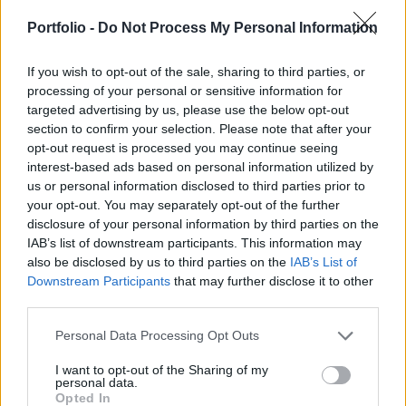
Istvánt, a Pénzügyminisztérium helyettes
államtitkárát alelnökké választotta 104. ülésén.
Portfolio -
Do Not Process My Personal Information
Az elnök és alelnök megbízatása a 2006-os
naptári évre szól.
If you wish to opt-out of the sale, sharing to third parties, or
processing of your personal or sensitive information for
targeted advertising by us, please use the below opt-out
Az Országos Betétbiztosítási Alap irányító testülete 104.
section to confirm your selection. Please note that after your
ülésén, az Igazgatótanács ügyrendjében is rögzített
opt-out request is processed you may continue seeing
rotációs elv szerint elnökévé választotta az Országos
interest-based ads based on personal information utilized by
Takarékszövetkezeti Szövetség ügyvezetőjét, M. Tóth
us or personal information disclosed to third parties prior to
Lászlót. A független Igazgatótanács feladata a betétesek
your opt-out. You may separately opt-out of the further
és ezen keresztül a pénzügyi rendszer stabilitásának
disclosure of your personal information by third parties on the
védelmére 1993-ban létrehozott...
IAB’s list of downstream participants. This information may
also be disclosed by us to third parties on the
IAB’s List of
Downstream Participants
that may further disclose it to other
KEDVES OLVASÓNK!
third parties.
A keresett cikk a portfolio.hu hírarchívumához
Personal Data Processing Opt Outs
tartozik, melynek olvasása előfizetéses
I want to opt-out of the Sharing of my
regisztrációhoz kötött.
personal data.
Opted In