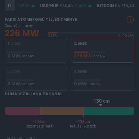
F
363,03
0,36%
USD/HUF
314,45
0,44%
BITCOIN
64 715,40
0
PAKSI ATOMERŐMŰ TELJESÍTMÉNYE
Összteljesítmény
226 MW
0 MW
2000 MW
1. blokk
2. blokk
0 MW
226 MW
/ 500 MW
/ 500 MW
3. blokk
4. blokk
0 MW
0 MW
/ 500 MW
/ 500 MW
DUNA VÍZÁLLÁSA PAKSNÁL
-130 cm
-144cm
-134cm
biztonsági határ
leállási küszöb
Forrás: OVF, HAEA