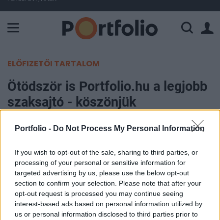
A Paksi Atomerőmű összteljesítménye 226 MW. A Duna vízállá
ELŐFIZETŐI TARTALOM
Ötödször is Portfolio.hu a legjobb
szaksajtó - köszönjük
Portfolio
Portfolio -
Do Not Process My Personal Information
2005. december 15. 08:25
If you wish to opt-out of the sale, sharing to third parties, or
processing of your personal or sensitive information for
Tegnap tartotta hagyományos évzáró partiját a
targeted advertising by us, please use the below opt-out
Budapesti Értéktőzsde, ahol kiosztásra kerültek a
section to confirm your selection. Please note that after your
szakma szavazatai alapján a rangos elismerést
opt-out request is processed you may continue seeing
jelentő díjak is. Megszakítás nélküli sorozatban
interest-based ads based on personal information utilized by
us or personal information disclosed to third parties prior to
ötödik alkalommal nyerte el a Portfolio.hu a