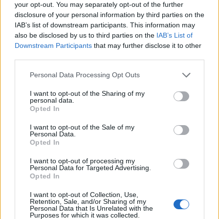
your opt-out. You may separately opt-out of the further
"Legjobb tőzsdei szaksajtó" díját. Az év során
disclosure of your personal information by third parties on the
olvasóinktól és szakmai partnereinktől kapott
IAB’s list of downstream participants. This information may
bizalmat és támogatást ezúton is szeretnénk
also be disclosed by us to third parties on the
IAB’s List of
megköszönni.
Downstream Participants
that may further disclose it to other
third parties.
2005. év díjazottai: Az év legnagyobb azonnali forgalmát
Personal Data Processing Opt Outs
lebonyolító kereskedő cége ERSTE Bank Befektetési
Magyarország Rt. Az év legnagyobb származékos
I want to opt-out of the Sharing of my
personal data.
forgalmát lebonyolító kereskedő cége Magyar
Opted In
Takarékszövetkezeti Bank Rt. Az év legnagyobb árupiaci
forgalmát lebonyolító kereskedő cége Agrokont Brókerház
I want to opt-out of the Sale of my
Personal Data.
Rt. Az év legjobb részvénykibocsátója Országos...
Opted In
I want to opt-out of processing my
Personal Data for Targeted Advertising.
KEDVES OLVASÓNK!
Opted In
A keresett cikk a portfolio.hu hírarchívumához
I want to opt-out of Collection, Use,
tartozik, melynek olvasása előfizetéses
Retention, Sale, and/or Sharing of my
Personal Data that Is Unrelated with the
regisztrációhoz kötött.
Purposes for which it was collected.