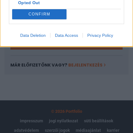
Opted Out
Az előfizetés a következőket tartalmazza:
Portfolio.hu teljes cikkarchívum
CONFIRM
Kötéslisták: BÉT elmúlt 2 év napon belüli
kötéslistái
Data Deletion
Data Access
Privacy Policy
Előfizetés
MÁR ELŐFIZETŐNK VAGY?
BEJELENTKEZÉS
© 2026 Portfolio
impresszum
jogi nyilatkozat
süti beállítások
adatvédelem
szerzői jogok
médiaajánlat
karrier