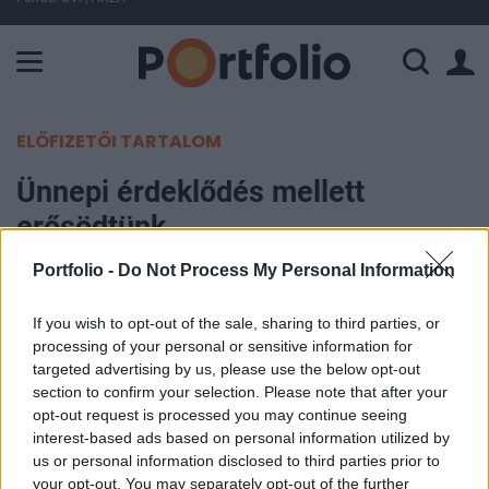
A Paksi Atomerőmű összteljesítménye 225 MW. A Duna vízállá
ELŐFIZETŐI TARTALOM
Ünnepi érdeklődés mellett
erősödtünk
Portfolio -
Do Not Process My Personal Information
Portfolio
2005. december 19. 16:41
If you wish to opt-out of the sale, sharing to third parties, or
processing of your personal or sensitive information for
6.6 milliárdos összforgalom mellett 0.9%-os
targeted advertising by us, please use the below opt-out
pluszban állapodott meg a Budapesti Értéktőzsde
section to confirm your selection. Please note that after your
opt-out request is processed you may continue seeing
benchmarkja, mely 21,150 pontos szinten zárta a
interest-based ads based on personal information utilized by
hét első napját. Érdeklődés tekintetében az OTP
us or personal information disclosed to third parties prior to
nyerte a napot, a domináns bank részvényei
your opt-out. You may separately opt-out of the further