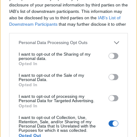
azonban meggyőző erősödést követően 7,000 Ft
disclosure of your personal information by third parties on the
IAB’s list of downstream participants. This information may
közelébe süllyedtek vissza.
also be disclosed by us to third parties on the
IAB’s List of
Downstream Participants
that may further disclose it to other
A régióban a lengyel WIG 20 és a cseh PX 50 0.5, az orosz
third parties.
RTS 0.4%-kal emelkedett. OTPReal-time
árfolyamInformációs panelAdatletöltésAz OTP 3 milliárdos
Personal Data Processing Opt Outs
kötési összérték mellett 7,075 Ft-on is megfordult, zárásra
I want to opt-out of the Sharing of my
azonban 7,000 Ft-ig ereszkedett vissza a bankpapírok
personal data.
kurzusa, mely 0.3%-os felértékelődésnek felel meg. A
Opted In
szektortárs FHB 1.7%-os pluszban állapodott meg. A MOL
I want to opt-out of the Sale of my
2.3...
Personal Data.
Opted In
I want to opt-out of processing my
KEDVES OLVASÓNK!
Personal Data for Targeted Advertising.
Opted In
A keresett cikk a portfolio.hu hírarchívumához
tartozik, melynek olvasása előfizetéses
I want to opt-out of Collection, Use,
Retention, Sale, and/or Sharing of my
regisztrációhoz kötött.
Personal Data that Is Unrelated with the
Purposes for which it was collected.
Az előfizetés a következőket tartalmazza:
Opted Out