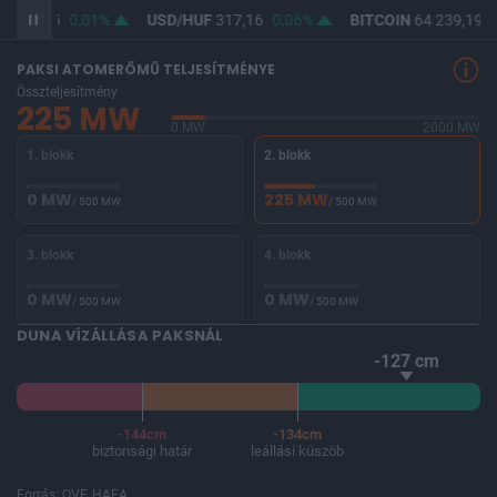
F
365,45
0,01%
USD/HUF
317,16
0,06%
BITCOIN
64 239,19
-
PAKSI ATOMERŐMŰ TELJESÍTMÉNYE
Összteljesítmény
225 MW
0 MW
2000 MW
1. blokk
2. blokk
0 MW
225 MW
/ 500 MW
/ 500 MW
3. blokk
4. blokk
0 MW
0 MW
/ 500 MW
/ 500 MW
DUNA VÍZÁLLÁSA PAKSNÁL
-127 cm
-144cm
-134cm
biztonsági határ
leállási küszöb
Forrás: OVF, HAEA