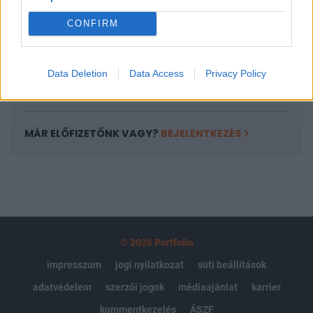
Portfolio.hu teljes cikkarchívum
CONFIRM
Kötéslisták: BÉT elmúlt 2 év napon belüli
kötéslistái
Data Deletion
Data Access
Privacy Policy
Előfizetés
MÁR ELŐFIZETŐNK VAGY?
BEJELENTKEZÉS
© 2026 Portfolio
impresszum
jogi nyilatkozat
süti beállítások
adatvédelem
szerzői jogok
médiaajánlat
karrier
kommentkezelés
ÁSZF