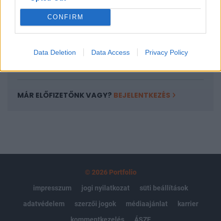
Portfolio.hu teljes cikkarchívum
CONFIRM
Kötéslisták: BÉT elmúlt 2 év napon belüli
kötéslistái
Data Deletion
Data Access
Privacy Policy
Előfizetés
MÁR ELŐFIZETŐNK VAGY?
BEJELENTKEZÉS
© 2026 Portfolio
impresszum
jogi nyilatkozat
süti beállítások
adatvédelem
szerzői jogok
médiaajánlat
karrier
kommentkezelés
ÁSZF