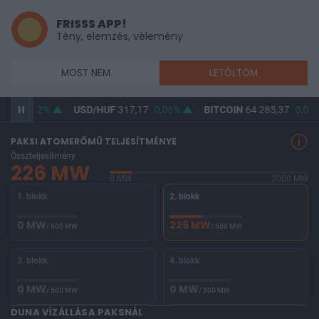
FRISSS APP!
Tény, elemzés, vélemény
MOST NEM
LETÖLTÖM
,47
0,02%
USD/HUF
317,17
0,06%
BITCOIN
64 285,37
0,03%
PAKSI ATOMERŐMŰ TELJESÍTMÉNYE
Összteljesítmény
226 MW
0 MW
2000 MW
1. blokk
2. blokk
0 MW
226 MW
/ 500 MW
/ 500 MW
3. blokk
4. blokk
0 MW
0 MW
/ 500 MW
/ 500 MW
DUNA VÍZÁLLÁSA PAKSNÁL