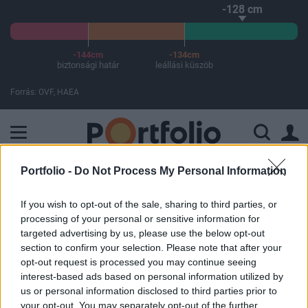
-128 cm
-144cm
-134cm
biztonsági határ
leállási küszöb
Forrás: OVF, HAEA
A Paksi Atomerőmű összteljesítménye 226 MW. A Duna vízállá
Portfolio -
Do Not Process My Personal Information
ELŐFIZETŐI TARTALOM
If you wish to opt-out of the sale, sharing to third parties, or
Felfelé vezethet az út
processing of your personal or sensitive information for
targeted advertising by us, please use the below opt-out
section to confirm your selection. Please note that after your
Portfolio
opt-out request is processed you may continue seeing
2005. december 20. 15:22
interest-based ads based on personal information utilized by
us or personal information disclosed to third parties prior to
Erősödéssel kezdhetik a kereskedést az amerikai
your opt-out. You may separately opt-out of the further