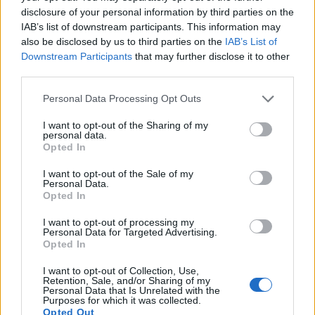
részvénypiacok, a piacnak lökést adhat a vártnál
disclosure of your personal information by third parties on the
IAB’s list of downstream participants. This information may
kedvezőbb termelői árindex adat és a Morgan
also be disclosed by us to third parties on the
IAB’s List of
Stanley várakozások feletti gyorsjelentése.
Downstream Participants
that may further disclose it to other
third parties.
A határidős indexek közül a Dow 17, az S&P 500 2.2, a
Nasdaq 4 pontos emelkedést mutat. A Morgan Stanley
Personal Data Processing Opt Outs
2.5%-os erősödéssel várja a nyitást, miután a vállalat
I want to opt-out of the Sharing of my
bevétel és eredmény szinten is felülmúlta az elemzői
personal data.
várakozásokat. A Wal-Mart papírjai 25 centtel, 48.71
Opted In
dollárra gyengültek, miután a cég bejelentette, hogy a
I want to opt-out of the Sale of my
veszélyes hulladék kezelésével kapcsolatos eljárás...
Personal Data.
Opted In
I want to opt-out of processing my
KEDVES OLVASÓNK!
Personal Data for Targeted Advertising.
Opted In
A keresett cikk a portfolio.hu hírarchívumához
tartozik, melynek olvasása előfizetéses
I want to opt-out of Collection, Use,
Retention, Sale, and/or Sharing of my
regisztrációhoz kötött.
Personal Data that Is Unrelated with the
Purposes for which it was collected.
Az előfizetés a következőket tartalmazza:
Opted Out