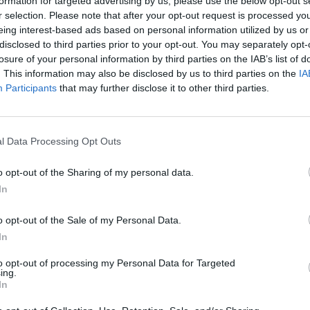
formation for targeted advertising by us, please use the below opt-out s
r selection. Please note that after your opt-out request is processed y
:31
eing interest-based ads based on personal information utilized by us or
disclosed to third parties prior to your opt-out. You may separately opt-
losure of your personal information by third parties on the IAB’s list of
oport előszerződést írt alá a székesfehérvári műszak
. This information may also be disclosed by us to third parties on the
IA
átruházásáról. Ennek eredményeképpen a francia Plas
Participants
that may further disclose it to other third parties.
ársaság 2006. elején átveszi a székesfehérvári műszak
.
l Data Processing Opt Outs
ént a Pannonplast Műszaki Műanyagok Rt. értékesíti a tulajdon
éseket. Az ingatlan tekintetében hosszú távú bérleti megállap
o opt-out of the Sharing of my personal data.
számára vételi opció alapítása mellett. Az eszközértékesítések 
In
illió forint lesz, melyet a társaság értékvesztésként...
o opt-out of the Sale of my Personal Data.
In
ASÓNK!
to opt-out of processing my Personal Data for Targeted
a portfolio.hu hírarchívumához tartozik, melynek olvasása előf
ing.
ötött.
In
övetkezőket tartalmazza: