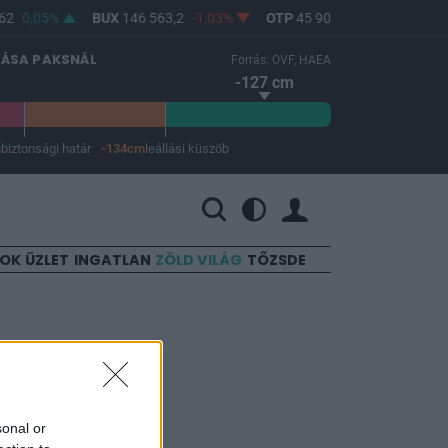
2
0,05%
BUX
146 563,2
-1,03%
OTP
45 900
-1,82%
MOL
LÁSA PAKSNÁL
Forrás: OVF, HAEA
-127 cm
m
biztonsági határ
-134cm
leállási küszöb
 a leállási küszöb -134 cm.
SOK
ÜZLET
INGATLAN
ZÖLD VILÁG
TŐZSDE
 a
sonal or