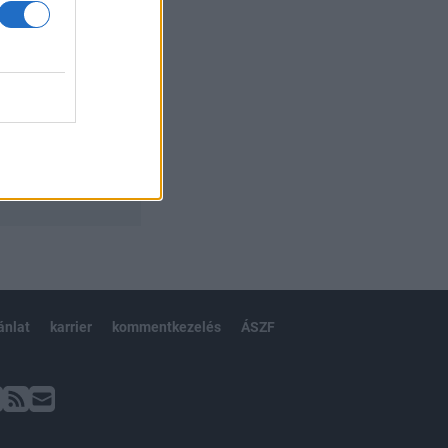
ánlat
karrier
kommentkezelés
ÁSZF