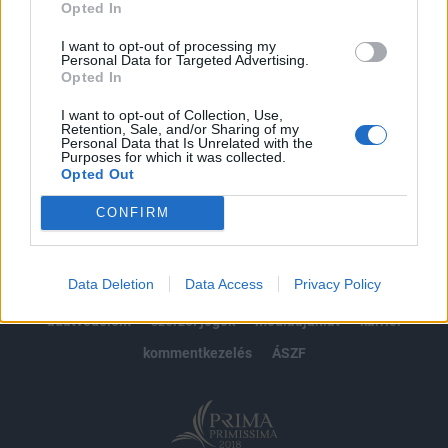
Opted In
Előfizetés
I want to opt-out of processing my
Personal Data for Targeted Advertising.
Opted In
MÁR ELŐFIZETŐNK VAGY?
BEJELENTKEZÉS
I want to opt-out of Collection, Use,
Retention, Sale, and/or Sharing of my
Personal Data that Is Unrelated with the
Purposes for which it was collected.
Opted Out
CONFIRM
© 2026 Portfolio
Data Deletion
Data Access
Privacy Policy
impresszum
jogi nyilatkozat
süti beállítások
adatvédelem
szerzői jogok
médiaajánlat
karrier
kommentkezelés
ÁSZF