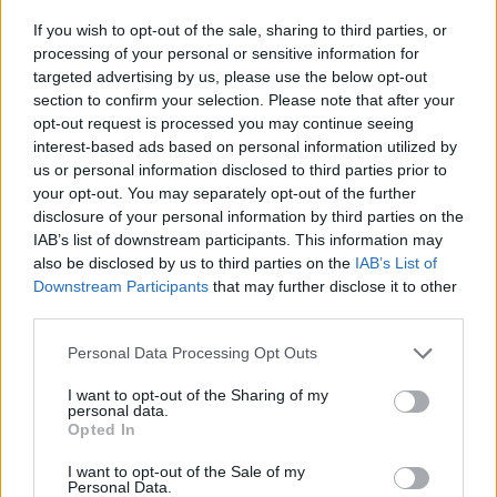
- hozza a vezető hírek között a BBC. A hajó 70 méter mélyre
If you wish to opt-out of the sale, sharing to third parties, or
süllyedt el a tengerben egy teherszállítóval történő ütközést
processing of your personal or sensitive information for
követő repedés miatt. A legénységet sikerült időben
targeted advertising by us, please use the below opt-out
section to confirm your selection. Please note that after your
kimenteni, így a katasztrófának nincsen emberi áldozata,
opt-out request is processed you may continue seeing
ugyanakkor a hajó partra juttatását éjszaka túlságosan
interest-based ads based on personal information utilized by
kockázatosnak tartották. Amennyiben a vízben teljesen
us or personal information disclosed to third parties prior to
feloldódni képes foszforsav...
your opt-out. You may separately opt-out of the further
disclosure of your personal information by third parties on the
IAB’s list of downstream participants. This information may
KEDVES OLVASÓNK!
also be disclosed by us to third parties on the
IAB’s List of
Downstream Participants
that may further disclose it to other
A keresett cikk a portfolio.hu hírarchívumához
third parties.
tartozik, melynek olvasása előfizetéses
regisztrációhoz kötött.
Personal Data Processing Opt Outs
Az előfizetés a következőket tartalmazza:
I want to opt-out of the Sharing of my
personal data.
Portfolio.hu teljes cikkarchívum
Opted In
Kötéslisták: BÉT elmúlt 2 év napon belüli
I want to opt-out of the Sale of my
kötéslistái
Personal Data.