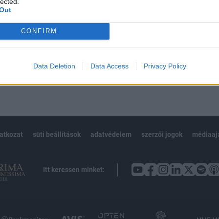
lected.
Out
CONFIRM
Előfizetés
Data Deletion
Data Access
Privacy Policy
NK VAGY?
BEJELENTKEZÉS
latkozat
süti beállítások
adatvédelem
szerzői jogok
médiaaj
Itt keressen minket: