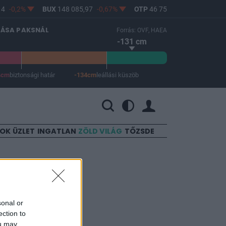
4
-0,2%
BUX
148 085,97
-0,67%
OTP
46 750
-1,06%
MOL
LÁSA PAKSNÁL
Forrás: OVF, HAEA
-131 cm
4cm
biztonsági határ
-134cm
leállási küszöb
 a leállási küszöb -134 cm.
SOK
ÜZLET
INGATLAN
ZÖLD VILÁG
TŐZSDE
tanak
sonal or
ection to
ou may