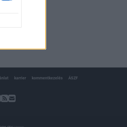
ánlat
karrier
kommentkezelés
ÁSZF