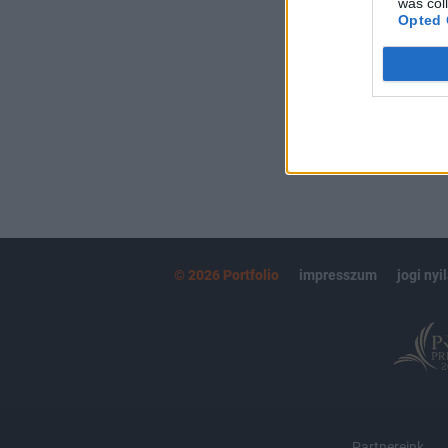
was col
kötéslistái
Opted 
MÁR ELŐFIZETŐ
© 2026 Portfolio
impresszum
jogi nyi
Partnereink