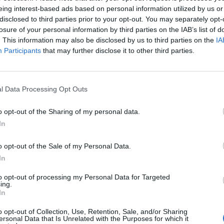
eing interest-based ads based on personal information utilized by us or
5
disclosed to third parties prior to your opt-out. You may separately opt-
losure of your personal information by third parties on the IAB’s list of
. This information may also be disclosed by us to third parties on the
IA
itott ki a határidős BUX decemberi lejárata csütörtökö
Participants
that may further disclose it to other third parties.
egnapi záróárhoz képest.
kon uralkodó optimizmus megtámogatva egy kitűnő EGIS gyorsj
l Data Processing Opt Outs
előre. Nyitás után örült száguldásba kezdett a piac, amiből mind
ős piac visszafogottan reagált. A prompt piac 500 pontos emel
o opt-out of the Sharing of my personal data.
a spread 700-ról 400 pontra szűkült jelezve hogy...
In
ASÓNK!
o opt-out of the Sale of my Personal Data.
In
a portfolio.hu hírarchívumához tartozik, melynek olvasása előf
to opt-out of processing my Personal Data for Targeted
ötött.
ing.
In
övetkezőket tartalmazza:
 teljes cikkarchívum
o opt-out of Collection, Use, Retention, Sale, and/or Sharing
ersonal Data that Is Unrelated with the Purposes for which it
 BÉT elmúlt 2 év napon belüli