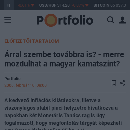
F
363,17
-0,61%
USD/HUF
314,20
-0,87%
BITCOIN
65 037,30
ELŐFIZETŐI TARTALOM
Árral szembe továbbra is? - merre
mozdulhat a magyar kamatszint?
Portfolio
2006. február 10. 08:00
A kedvező inflációs kilátásokra, illetve a
viszonylagos stabil piaci helyzetre hivatkozva a
napokban két Monetáris Tanács tag is úgy
fogalmazott, hogy megfontolás tárgyát képezheti