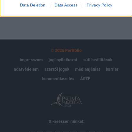
MÁR ELŐFIZETŐNK VAGY?
BEJELENTKEZÉS
Data Deletion
Data Access
Privacy Policy
© 2026 Portfolio
impresszum
jogi nyilatkozat
süti beállítások
adatvédelem
szerzői jogok
médiaajánlat
karrier
kommentkezelés
ÁSZF
Itt keressen minket: