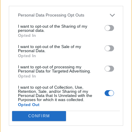
hónap eleje óta 4.50%-on. Amint az az alábbi ábrán is jól
third parties.
látható, a tavalyi összesen 350 bp-os magyar
Personal Data Processing Opt Outs
kamatcsökkentés, illetve a 175 bp-os FED kamatemelés
nyomán...
I want to opt-out of the Sharing of my
personal data.
Opted In
KEDVES OLVASÓNK!
I want to opt-out of the Sale of my
Personal Data.
A keresett cikk a portfolio.hu hírarchívumához
Opted In
tartozik, melynek olvasása előfizetéses
I want to opt-out of processing my
regisztrációhoz kötött.
Personal Data for Targeted Advertising.
Opted In
Az előfizetés a következőket tartalmazza:
Portfolio.hu teljes cikkarchívum
I want to opt-out of Collection, Use,
Retention, Sale, and/or Sharing of my
Kötéslisták: BÉT elmúlt 2 év napon belüli
Personal Data that Is Unrelated with the
Purposes for which it was collected.
kötéslistái
Opted Out
Előfizetés
CONFIRM