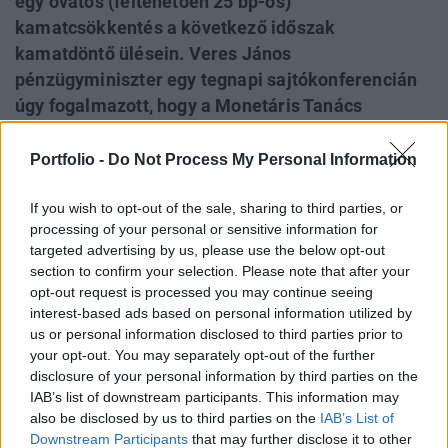
egy óvatos (feltehetően 25 bp-os)
kamatcsökkentés a következő időszak
kamatdöntő ülésein. Veres János
pénzügyminiszter egy tegnapi sajtókonferencián
úgy fogalmazott, hogy a Monetáris Tanács
tagjainak valamennyi lehetőséget (azaz a
kamatcsökkentést is meg kellene fontolnia).
Portfolio -
Do Not Process My Personal Information
Eközben a piaci szereplők jellemzően még egy
If you wish to opt-out of the sale, sharing to third parties, or
FED, illetve még két EKB kamatemelésre
processing of your personal or sensitive information for
számítanak az elkövetkezendő hónapokban, így a
targeted advertising by us, please use the below opt-out
makrogazdasági fundamentumok miatt
section to confirm your selection. Please note that after your
fokozottan sérülékeny magyar piaci kamatfelár
opt-out request is processed you may continue seeing
két irányból is szűkülhetne.
interest-based ads based on personal information utilized by
us or personal information disclosed to third parties prior to
your opt-out. You may separately opt-out of the further
Egymással "szembe mozgó" kamatok. Jelenleg a magyar
disclosure of your personal information by third parties on the
alapkamat (szeptember 20. óta) 6%-on áll, az Európai
IAB’s list of downstream participants. This information may
Központi Bank rátája december eleje óta 2.25%-on, az
also be disclosed by us to third parties on the
IAB’s List of
amerikai jegybank szerepét betöltő FED kamatszintje e
Downstream Participants
that may further disclose it to other