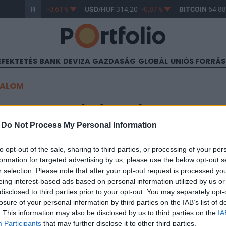
R/HUF
363,17
-0,61%
USD/HUF
314,20
-0,87%
BITCOIN
64 88
EFEKTETÉS
BANK
DEVIZA
GAZDASÁG
GLOBÁL
UNIÓS FORRÁ
TALOM
 az Erste leánycége a
-
Do Not Process My Personal Information
laxban
to opt-out of the sale, sharing to third parties, or processing of your per
formation for targeted advertising by us, please use the below opt-out s
r selection. Please note that after your opt-out request is processed y
1
eing interest-based ads based on personal information utilized by us or
disclosed to third parties prior to your opt-out. You may separately opt-
n tulajdonrészt szerzett a Portolió Kft. a Pannonflaxb
losure of your personal information by third parties on the IAB’s list of
%-ra nőtt.
. This information may also be disclosed by us to third parties on the
IA
Participants
that may further disclose it to other third parties.