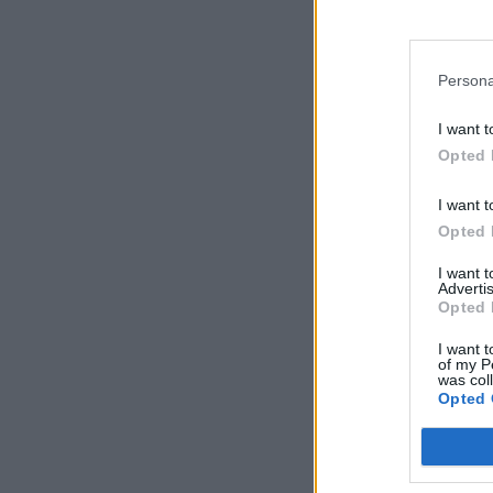
A Portfolió Kft. az E
Persona
KEDVES OLV
I want t
A keresett cikk 
Opted 
regisztrációhoz k
Az előfizetés a k
I want t
Portfolio.hu
Opted 
Kötéslisták:
I want 
kötéslistái
Advertis
Opted 
I want t
of my P
was col
Opted 
MÁR ELŐFIZETŐ