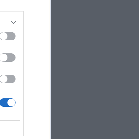
izetéses