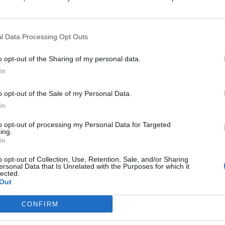
rste Befektetési Rt. leánycége.
l Data Processing Opt Outs
ASÓNK!
o opt-out of the Sharing of my personal data.
a portfolio.hu hírarchívumához tartozik, melynek olvasása előf
In
ötött.
övetkezőket tartalmazza:
o opt-out of the Sale of my Personal Data.
 teljes cikkarchívum
In
 BÉT elmúlt 2 év napon belüli
to opt-out of processing my Personal Data for Targeted
ing.
In
Előfizetés
o opt-out of Collection, Use, Retention, Sale, and/or Sharing
ersonal Data that Is Unrelated with the Purposes for which it
lected.
Out
NK VAGY?
BEJELENTKEZÉS
CONFIRM