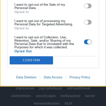
Portfolio.hu teljes cikkarchívum
I want to opt-out of the Sale of my
Personal Data.
Kötéslisták: BÉT elmúlt 2 év napon belüli
Opted In
kötéslistái
I want to opt-out of processing my
Personal Data for Targeted Advertising.
Előfizetés
Opted In
I want to opt-out of Collection, Use,
Retention, Sale, and/or Sharing of my
MÁR ELŐFIZETŐNK VAGY?
BEJELENTKEZÉS
Personal Data that Is Unrelated with the
Purposes for which it was collected.
Opted Out
CONFIRM
Data Deletion
Data Access
Privacy Policy
© 2026 Portfolio
impresszum
jogi nyilatkozat
süti beállítások
adatvédelem
szerzői jogok
médiaajánlat
karrier
kommentkezelés
ÁSZF