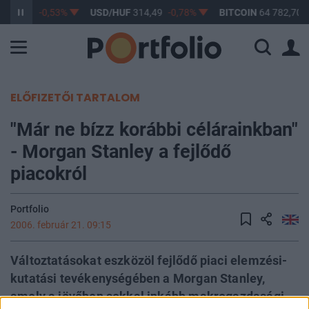
363,48
-0,53%
USD/HUF
314,49
-0,78%
BITCOIN
64 782,70
ELŐFIZETŐI TARTALOM
"Már ne bízz korábbi célárainkban"
- Morgan Stanley a fejlődő
piacokról
Portfolio
2006. február 21. 09:15
Változtatásokat eszközöl fejlődő piaci elemzési-
kutatási tevékenységében a Morgan Stanley,
amely a jövőben sokkal inkább makrogazdasági