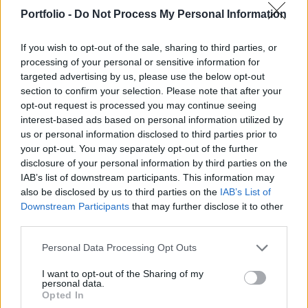
tényezőket helyez a középpontba egyedi
Portfolio -
Do Not Process My Personal Information
részvényekre vonatkozó kereskedési ill. portfólió-
stratégiai javaslatok helyett.
If you wish to opt-out of the sale, sharing to third parties, or
processing of your personal or sensitive information for
"Korábban közzétett minősítéseinkben, javaslatainkban és
targeted advertising by us, please use the below opt-out
célárfolyamainkban már nem kellene bíznia a
section to confirm your selection. Please note that after your
befektetőknek" - idézi a Reuters Sebastian Howell szóvivőt.
opt-out request is processed you may continue seeing
interest-based ads based on personal information utilized by
Az ügyfelek tegnap kapták kézhez a tájékoztatást, amely
us or personal information disclosed to third parties prior to
ugyan nem az összes emerging piacnak tekintett országra
your opt-out. You may separately opt-out of the further
vonatkozik, de szinte valamennyi fontosabb régiót érint.
disclosure of your personal information by third parties on the
Magyarország nem szerepel a megnevezett...
IAB’s list of downstream participants. This information may
also be disclosed by us to third parties on the
IAB’s List of
Downstream Participants
that may further disclose it to other
KEDVES OLVASÓNK!
third parties.
A keresett cikk a portfolio.hu hírarchívumához
Personal Data Processing Opt Outs
tartozik, melynek olvasása előfizetéses
regisztrációhoz kötött.
I want to opt-out of the Sharing of my
personal data.
Opted In
Az előfizetés a következőket tartalmazza: